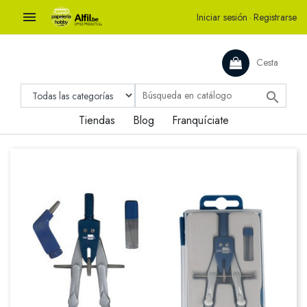

Iniciar sesión
·
Registrarse
Cesta

Tiendas
Blog
Franquíciate