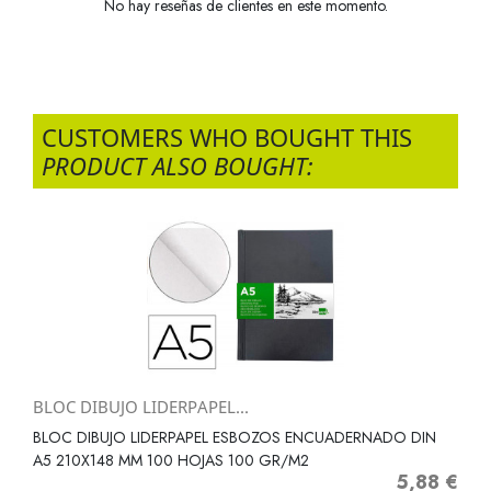
No hay reseñas de clientes en este momento.
CUSTOMERS WHO BOUGHT THIS
PRODUCT ALSO BOUGHT:
BLOC DIBUJO LIDERPAPEL...
BLOC DIBUJO LIDERPAPEL ESBOZOS ENCUADERNADO DIN
A5 210X148 MM 100 HOJAS 100 GR/M2
5,88 €
Precio