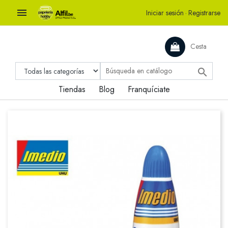

Iniciar sesión
·
Registrarse
Cesta

Tiendas
Blog
Franquíciate