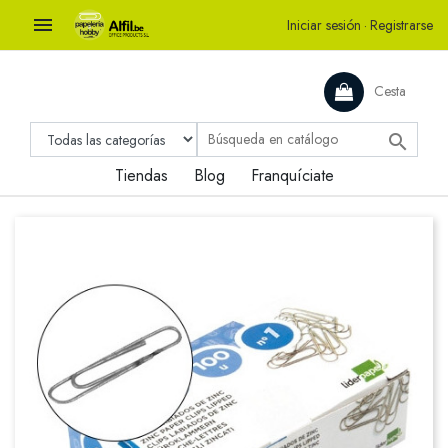

Iniciar sesión
·
Registrarse
Cesta

Tiendas
Blog
Franquíciate