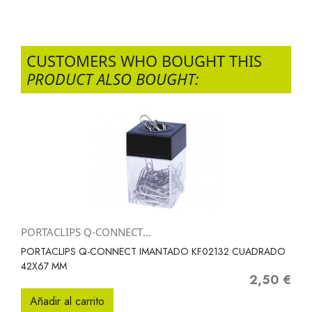
CUSTOMERS WHO BOUGHT THIS
PRODUCT ALSO BOUGHT:
PORTACLIPS Q-CONNECT...
PORTACLIPS Q-CONNECT IMANTADO KF02132 CUADRADO
42X67 MM
2,50 €
Precio
Añadir al carrito