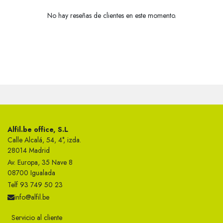
No hay reseñas de clientes en este momento.
Alfil.be office, S.L
Calle Alcalá, 54, 4°, izda.
28014 Madrid
Av. Europa, 35 Nave 8
08700 Igualada
Telf 93 749 50 23
info@alfil.be
Servicio al cliente