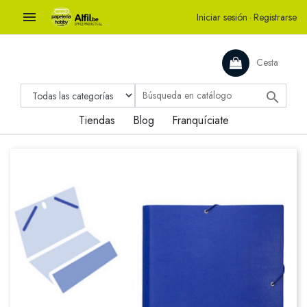

Iniciar sesión
·
Registrarse
Cesta

Tiendas
Blog
Franquíciate