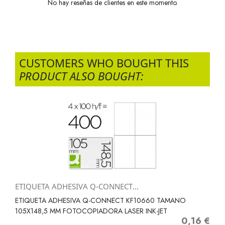
No hay reseñas de clientes en este momento.
CUSTOMERS WHO BOUGHT THIS
PRODUCT ALSO BOUGHT:
ETIQUETA ADHESIVA Q-CONNECT...
ETIQUETA ADHESIVA Q-CONNECT KF10660 TAMANO
105X148,5 MM FOTOCOPIADORA LASER INK-JET
0,16 €
Precio