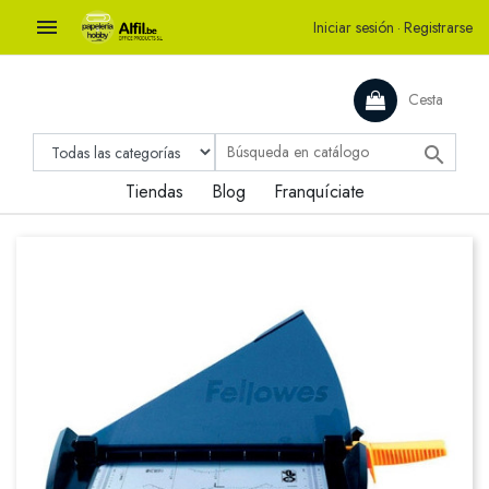

Iniciar sesión
·
Registrarse
Cesta

Tiendas
Blog
Franquíciate