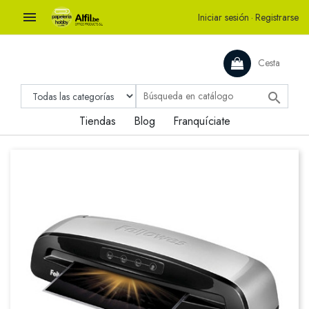

Iniciar sesión
·
Registrarse
Cesta

Tiendas
Blog
Franquíciate