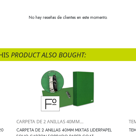
No hay reseñas de clientes en este momento.
HIS
PRODUCT ALSO BOUGHT:
CARPETA DE 2 ANILLAS 40MM...
TEM
Vista rápida

20
CARPETA DE 2 ANILLAS 40MM MIXTAS LIDERPAPEL
TEM