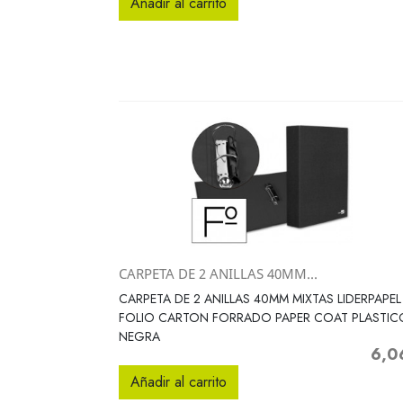
Añadir al carrito
CARPETA DE 2 ANILLAS 40MM...
Vista rápida

CARPETA DE 2 ANILLAS 40MM MIXTAS LIDERPAPEL
FOLIO CARTON FORRADO PAPER COAT PLASTIC
NEGRA
6,0
Preci
Añadir al carrito