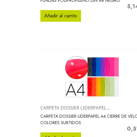
FUNDAS POLIPROPILENO DIN A4 NEGRO
5,1
Preci
Añadir al carrito
CARPETA DOSSIER LIDERPAPEL...
Vista rápida

CARPETA DOSSIER LIDERPAPEL A4 CIERRE DE VEL
COLORES SURTIDOS
0,5
Preci