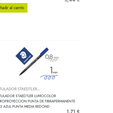
3,44 €
Precio
ñadir al carrito
TULADOR STAEDTLER...
Vista rápida

TULADOR STAEDTLER LUMOCOLOR
TROPROYECCION PUNTA DE FIBRAPERMANENTE
-3 AZUL PUNTA MEDIA REDOND
1,71 €
Precio