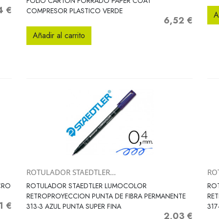
FOLIO CARTON FORRADO PAPER COAT
4 €
o
COMPRESOR PLASTICO VERDE
A
6,52 €
Precio
Añadir al carrito
ROTULADOR STAEDTLER...
RO
Vista rápida

CRO
ROTULADOR STAEDTLER LUMOCOLOR
RO
RETROPROYECCION PUNTA DE FIBRA PERMANENTE
RE
1 €
o
313-3 AZUL PUNTA SUPER FINA
317
2,03 €
Precio