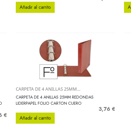
Añadir al carrito
A
CARPETA DE 4 ANILLAS 25MM...
Vista rápida

CARPETA DE 4 ANILLAS 25MM REDONDAS
O
LIDERPAPEL FOLIO CARTON CUERO
3,76 €
Precio
6 €
o
Añadir al carrito