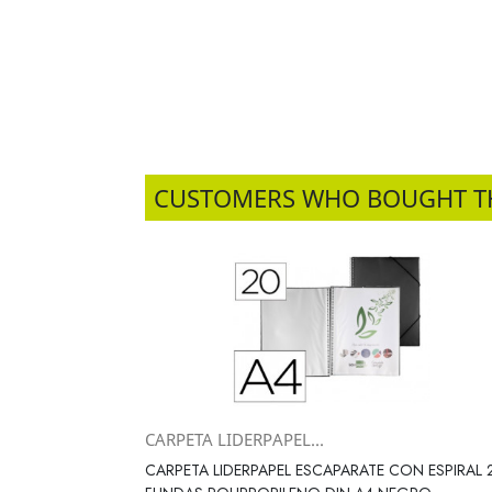
CUSTOMERS WHO BOUGHT T
CARPETA LIDERPAPEL...
Vista rápida

CARPETA LIDERPAPEL ESCAPARATE CON ESPIRAL 