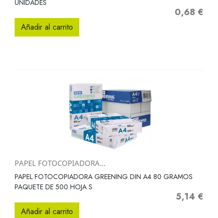
UNIDADES
0,68 €
Precio
Añadir al carrito
PAPEL FOTOCOPIADORA...
PAPEL FOTOCOPIADORA GREENING DIN A4 80 GRAMOS
PAQUETE DE 500 HOJA S
5,14 €
Precio
Añadir al carrito