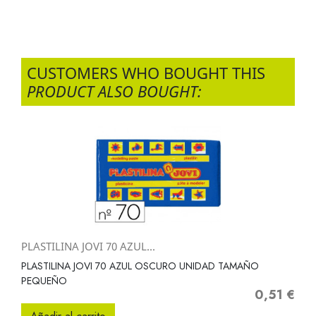
CUSTOMERS WHO BOUGHT THIS
PRODUCT ALSO BOUGHT:
PLASTILINA JOVI 70 AZUL...
PLASTILINA JOVI 70 AZUL OSCURO UNIDAD TAMAÑO
PEQUEÑO
0,51 €
Precio