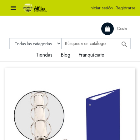

Iniciar sesión
·
Registrarse
Cesta

Tiendas
Blog
Franquíciate