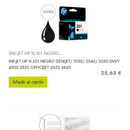
INK-JET HP N.301 NEGRO...
INK-JET HP N.301 NEGRO DESKJET/ 1050/ 2540/ 3050 ENVY
4500 5530 OFFICEJET 2620 4630
25,65 €
Precio
Añadir al carrito