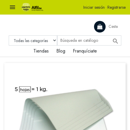

Iniciar sesión
·
Registrarse
Cesta

Tiendas
Blog
Franquíciate