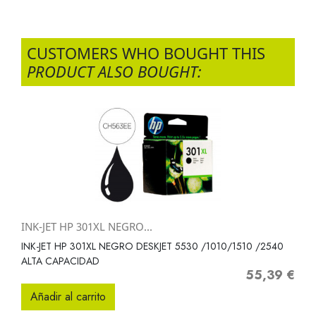
CUSTOMERS WHO BOUGHT THIS
PRODUCT ALSO BOUGHT:
INK-JET HP 301XL NEGRO...
INK-JET HP 301XL NEGRO DESKJET 5530 /1010/1510 /2540
ALTA CAPACIDAD
55,39 €
Precio
Añadir al carrito