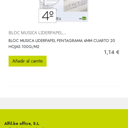
BLOC MUSICA LIDERPAPEL...
BLOC MUSICA LIDERPAPEL PENTAGRAMA 4MM CUARTO 20
HOJAS 100G/M2
1,14 €
Precio
Añadir al carrito
Alfil.be office, S.L