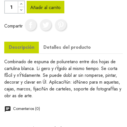
Añadir al carrito
Compartir
Descripción
Detalles del producto
Combinado de espuma de poliuretano entre dos hojas de
cartulina blanca. Li gero y rÝgido al mismo tiempo. Se corta
fßcil y nÝtidamente. Se puede dobl ar sin romperse, pintar,
decorar y clavar en Úl. Aplicaci¾n: id¾neo para m aquetas,
cajas, marcos, fijaci¾n de carteles, soporte de fotografÝas y
obr as de arte.
Comentarios (0)