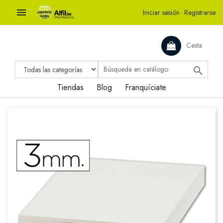

Iniciar sesión
·
Registrarse
Cesta

Tiendas
Blog
Franquíciate