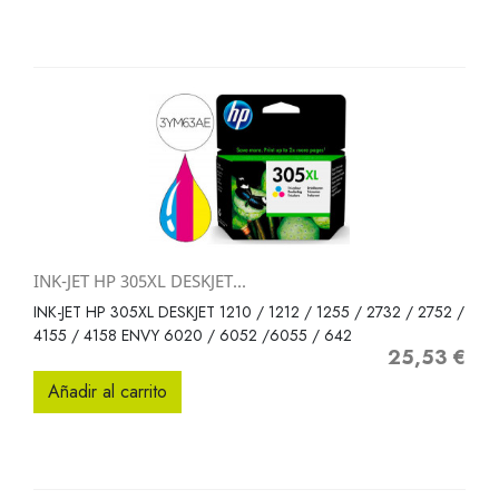
INK-JET HP 305XL DESKJET...
INK-JET HP 305XL DESKJET 1210 / 1212 / 1255 / 2732 / 2752 /
4155 / 4158 ENVY 6020 / 6052 /6055 / 642
25,53 €
Precio
Añadir al carrito