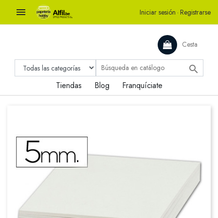

Iniciar sesión
·
Registrarse
Cesta

Tiendas
Blog
Franquíciate