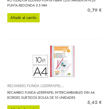
ROTULADOR EDDING PUNTA FIBRA 1200 MAGENTA N.20
PUNTA REDONDA 0.5 MM
0,79 €
Precio
Añadir al carrito
RECAMBIO FUNDA LIDERPAPEL...
RECAMBIO FUNDA LIDERPAPEL INTERCAMBIABLES DIN A4
BORDES SURTIDOS BOLSA DE 10 UNIDADES
5,42 €
Precio