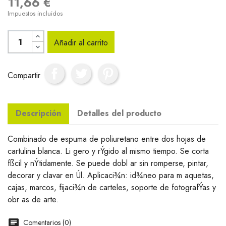
11,66 €
Impuestos incluidos
Añadir al carrito
Compartir
Descripción
Detalles del producto
Combinado de espuma de poliuretano entre dos hojas de
cartulina blanca. Li gero y rÝgido al mismo tiempo. Se corta
fßcil y nÝtidamente. Se puede dobl ar sin romperse, pintar,
decorar y clavar en Úl. Aplicaci¾n: id¾neo para m aquetas,
cajas, marcos, fijaci¾n de carteles, soporte de fotografÝas y
obr as de arte.
Comentarios (0)