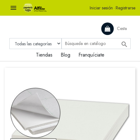

Iniciar sesión
·
Registrarse
Cesta

Tiendas
Blog
Franquíciate