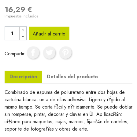
16,29 €
Impuestos incluidos
Añadir al carrito
Compartir
Descripción
Detalles del producto
Combinado de espuma de poliuretano entre dos hojas de
cartulina blanca, un a de ellas adhesiva. Ligero y rÝgido al
mismo tiempo. Se corta fßcil y nÝt idamente. Se puede doblar
sin romperse, pintar, decorar y clavar en Úl. Ap licaci¾n:
id¾neo para maquetas, cajas, marcos, fijaci¾n de carteles,
sopor te de fotografÝas y obras de arte.