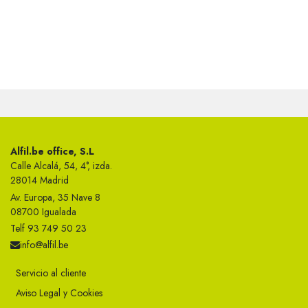
Alfil.be office, S.L
Calle Alcalá, 54, 4°, izda.
28014 Madrid
Av. Europa, 35 Nave 8
08700 Igualada
Telf 93 749 50 23
info@alfil.be
Servicio al cliente
Aviso Legal y Cookies