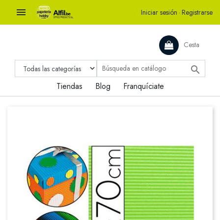

Iniciar sesión
·
Registrarse
Cesta

Tiendas
Blog
Franquíciate