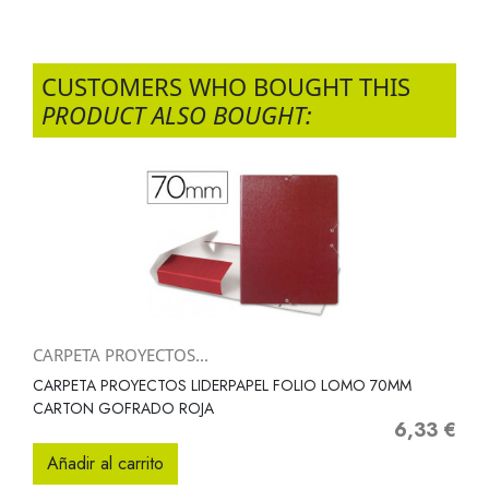
CUSTOMERS WHO BOUGHT THIS
PRODUCT ALSO BOUGHT:
CARPETA PROYECTOS...
CARPETA PROYECTOS LIDERPAPEL FOLIO LOMO 70MM
CARTON GOFRADO ROJA
6,33 €
Precio
Añadir al carrito