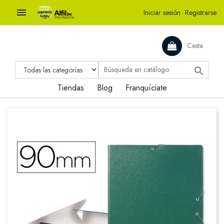

Iniciar sesión
·
Registrarse
Cesta

Tiendas
Blog
Franquíciate