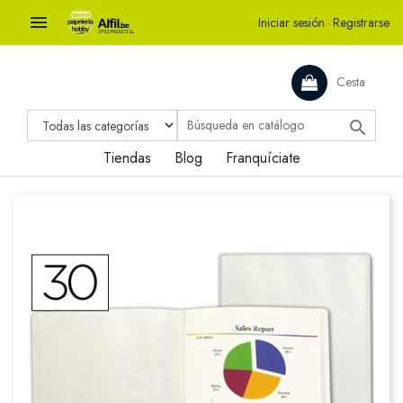

Iniciar sesión
·
Registrarse
Cesta

Tiendas
Blog
Franquíciate