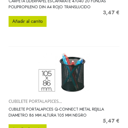
CARPETA LIDERPAPEL ESCAPARATE 47040 20 FUNDAS
POLIPROPILENO DIN A4 ROJO TRANSLUCIDO
3,47 €
Precio
Añadir al carrito
CUBILETE PORTALAPICES...
CUBILETE PORTALAPICES Q-CONNECT METAL REJILLA
DIAMETRO 86 MM ALTURA 105 MM NEGRO
5,47 €
Precio