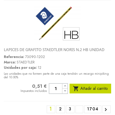
LAPICES DE GRAFITO STAEDTLER NORIS N.2 HB UNIDAD
Referencia:
73090-1202
Marca:
STAEDTLER
Unidades por caja:
12
Las unidades que no formen parte de una caja tendrán un recargo minipiking
del 10.00%
0,51 €
Precio

Añadir al carrito
Impuestos incluidos
1
2
3
1704
