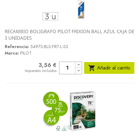
RECAMBIO BOLIGRAFO PILOT FRIXION BALL AZUL CAJA DE
3 UNIDADES
Referencia:
54973-BLS-FR7-L-S3
Marca:
PILOT
3,56 €
Precio

Añadir al carrito
Impuestos incluidos