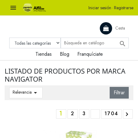

Iniciar sesión
·
Registrarse
Cesta

Tiendas
Blog
Franquíciate
LISTADO DE PRODUCTOS POR MARCA
NAVIGATOR
Relevancia

Filtrar
1
2
3
1704
