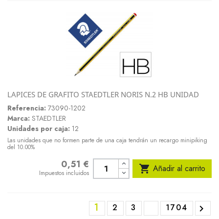
LAPICES DE GRAFITO STAEDTLER NORIS N.2 HB UNIDAD
Referencia:
73090-1202
Marca:
STAEDTLER
Unidades por caja:
12
Las unidades que no formen parte de una caja tendrán un recargo minipiking
del 10.00%
0,51 €
Precio

Añadir al carrito
Impuestos incluidos
1
2
3
1704
