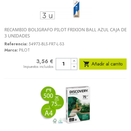
RECAMBIO BOLIGRAFO PILOT FRIXION BALL AZUL CAJA DE
3 UNIDADES
Referencia:
54973-BLS-FR7-L-S3
Marca:
PILOT
3,56 €
Precio

Añadir al carrito
Impuestos incluidos