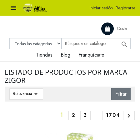

Iniciar sesión
·
Registrarse
Cesta

Tiendas
Blog
Franquíciate
LISTADO DE PRODUCTOS POR MARCA
ZIGOR
Relevancia

Filtrar
1
2
3
1704
