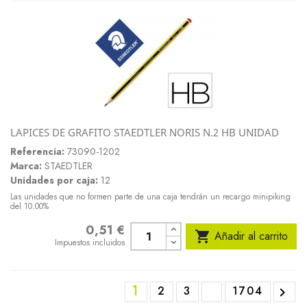
LAPICES DE GRAFITO STAEDTLER NORIS N.2 HB UNIDAD
Referencia:
73090-1202
Marca:
STAEDTLER
Unidades por caja:
12
Las unidades que no formen parte de una caja tendrán un recargo minipiking
del 10.00%
0,51 €
Precio

Añadir al carrito
Impuestos incluidos
1
2
3
1704
