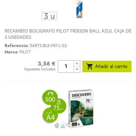
RECAMBIO BOLIGRAFO PILOT FRIXION BALL AZUL CAJA DE
3 UNIDADES
Referencia:
54973-BLS-FR7-L-S3
Marca:
PILOT
3,56 €
Precio

Añadir al carrito
Impuestos incluidos