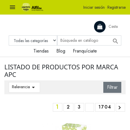

Iniciar sesión
·
Registrarse
Cesta

Tiendas
Blog
Franquíciate
LISTADO DE PRODUCTOS POR MARCA
APC
Relevancia

Filtrar
1
2
3
1704
