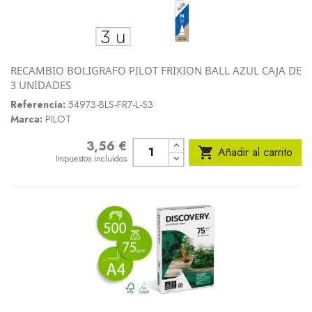
RECAMBIO BOLIGRAFO PILOT FRIXION BALL AZUL CAJA DE
3 UNIDADES
Referencia:
54973-BLS-FR7-L-S3
Marca:
PILOT
3,56 €
Precio

Añadir al carrito
Impuestos incluidos