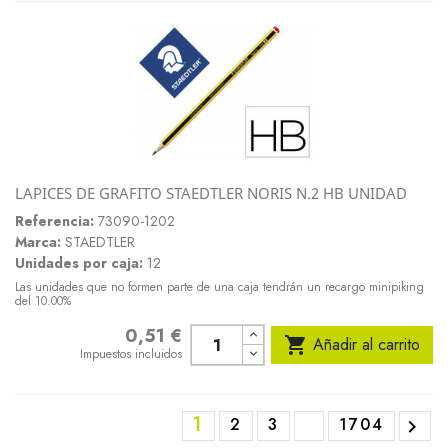
LAPICES DE GRAFITO STAEDTLER NORIS N.2 HB UNIDAD
Referencia:
73090-1202
Marca:
STAEDTLER
Unidades por caja:
12
Las unidades que no formen parte de una caja tendrán un recargo minipiking
del 10.00%
0,51 €
Precio

Añadir al carrito
Impuestos incluidos
1
2
3
1704
