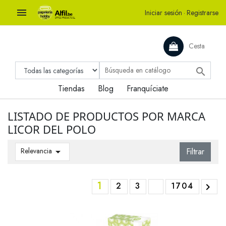

Iniciar sesión
·
Registrarse
Cesta

Tiendas
Blog
Franquíciate
LISTADO DE PRODUCTOS POR MARCA
LICOR DEL POLO
Relevancia

Filtrar
1
2
3
1704
