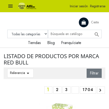

Iniciar sesión
·
Registrarse
Cesta

Tiendas
Blog
Franquíciate
LISTADO DE PRODUCTOS POR MARCA
RED BULL
Relevancia

Filtrar
1
2
3
1704
