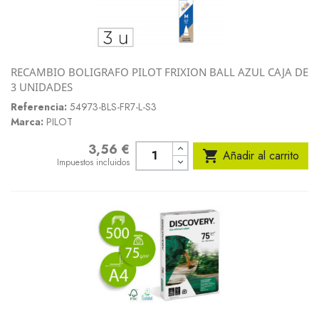
RECAMBIO BOLIGRAFO PILOT FRIXION BALL AZUL CAJA DE
3 UNIDADES
Referencia:
54973-BLS-FR7-L-S3
Marca:
PILOT
3,56 €
Precio

Añadir al carrito
Impuestos incluidos