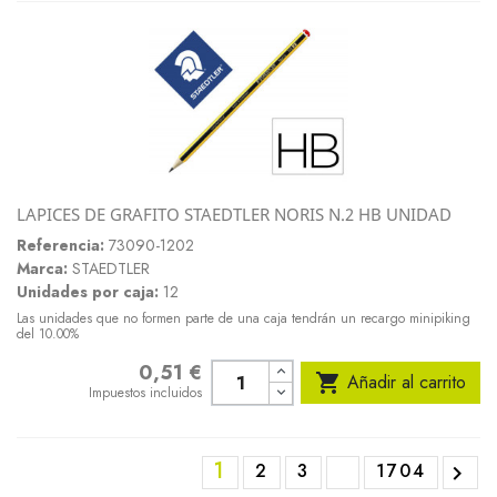
LAPICES DE GRAFITO STAEDTLER NORIS N.2 HB UNIDAD
Referencia:
73090-1202
Marca:
STAEDTLER
Unidades por caja:
12
Las unidades que no formen parte de una caja tendrán un recargo minipiking
del 10.00%
0,51 €
Precio

Añadir al carrito
Impuestos incluidos
1
2
3
1704
