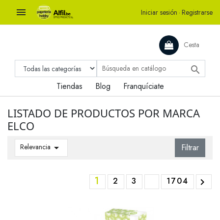

Iniciar sesión
·
Registrarse
Cesta

Tiendas
Blog
Franquíciate
LISTADO DE PRODUCTOS POR MARCA
ELCO
Relevancia

Filtrar
1
2
3
1704
