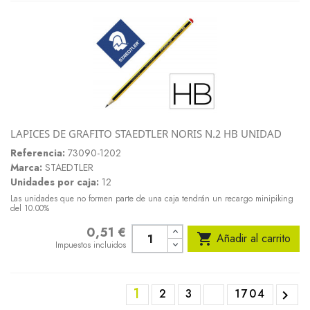
LAPICES DE GRAFITO STAEDTLER NORIS N.2 HB UNIDAD
Referencia:
73090-1202
Marca:
STAEDTLER
Unidades por caja:
12
Las unidades que no formen parte de una caja tendrán un recargo minipiking
del 10.00%
0,51 €
Precio

Añadir al carrito
Impuestos incluidos
1
2
3
1704
