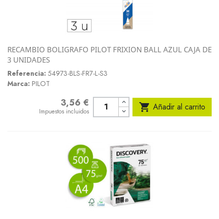
RECAMBIO BOLIGRAFO PILOT FRIXION BALL AZUL CAJA DE
3 UNIDADES
Referencia:
54973-BLS-FR7-L-S3
Marca:
PILOT
3,56 €
Precio

Añadir al carrito
Impuestos incluidos