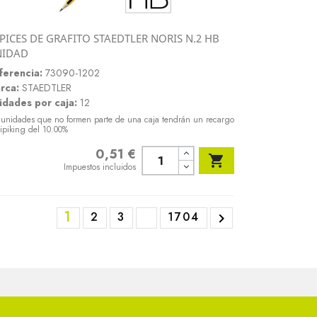
PICES DE GRAFITO STAEDTLER NORIS N.2 HB
Vista rápida
NIDAD

ferencia:
73090-1202
rca:
STAEDTLER
idades por caja:
12
 unidades que no formen parte de una caja tendrán un recargo
ipiking del 10.00%
0,51 €
Precio

Impuestos incluidos
1
2
3
1704
