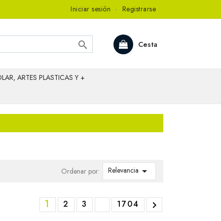
Iniciar sesión
·
Registrarse

Cesta
LAR, ARTES PLASTICAS Y +
Relevancia

Ordenar por:
1
2
3
1704
