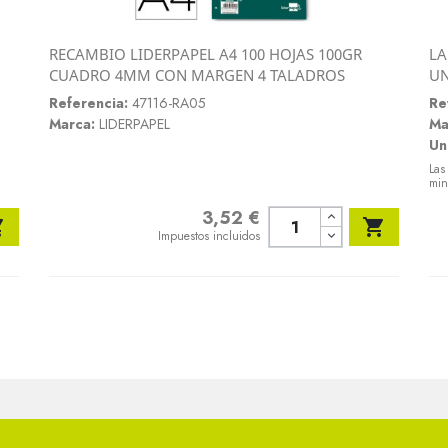
RECAMBIO LIDERPAPEL A4 100 HOJAS 100GR
LA
Vista rápida
CUADRO 4MM CON MARGEN 4 TALADROS
U

Referencia:
47116-RA05
Re
Marca:
LIDERPAPEL
Ma
Un
Las
min
3,52 €
Precio


Impuestos incluidos