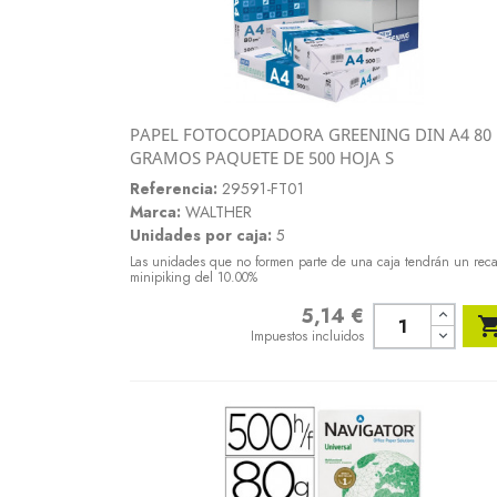
PAPEL FOTOCOPIADORA GREENING DIN A4 80
Vista rápida
GRAMOS PAQUETE DE 500 HOJA S

Referencia:
29591-FT01
Marca:
WALTHER
Unidades por caja:
5
Las unidades que no formen parte de una caja tendrán un rec
minipiking del 10.00%
5,14 €
Precio
Impuestos incluidos