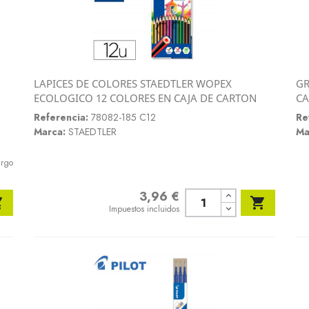
LAPICES DE COLORES STAEDTLER WOPEX
GR
Vista rápida
ECOLOGICO 12 COLORES EN CAJA DE CARTON
CA

Referencia:
78082-185 C12
Re
Marca:
STAEDTLER
Ma
argo
3,96 €
Precio


Impuestos incluidos