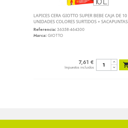
LAPICES CERA GIOTTO SUPER BEBE CAJA DE 10
Vista rápida
UNIDADES COLORES SURTIDOS + SACAPUNTAS

Referencia:
36358-464300
Marca:
GIOTTO
7,61 €
Precio
Impuestos incluidos