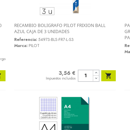
0
RECAMBIO BOLIGRAFO PILOT FRIXION BALL
PA
Vista rápida
AZUL CAJA DE 3 UNIDADES
GR

PA
Referencia:
54973-BLS-FR7-L-S3
Marca:
PILOT
Re
Ma
argo
3,56 €
Precio


Impuestos incluidos