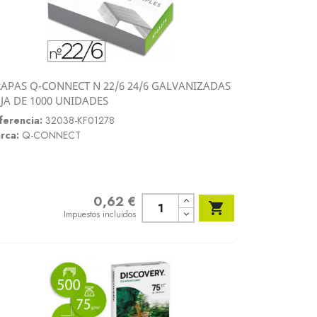
APAS Q-CONNECT N 22/6 24/6 GALVANIZADAS
Vista rápida
JA DE 1000 UNIDADES

ferencia:
32038-KF01278
rca:
Q-CONNECT
0,62 €
Precio

Impuestos incluidos