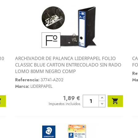
10
ARCHIVADOR DE PALANCA LIDERPAPEL FOLIO
CA
Vista rápida
CLASSIC BLUE CARTON ENTRECOLADO SIN RADO
FO

LOMO 80MM NEGRO COMP
Re
Referencia:
37741-AZ02
Ma
Marca:
LIDERPAPEL
1,89 €
Precio


Impuestos incluidos