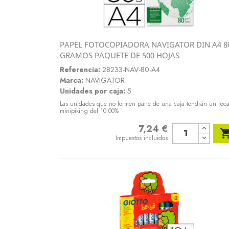
PAPEL FOTOCOPIADORA NAVIGATOR DIN A4 8
Vista rápida
GRAMOS PAQUETE DE 500 HOJAS

Referencia:
28233-NAV-80-A4
Marca:
NAVIGATOR
Unidades por caja:
5
Las unidades que no formen parte de una caja tendrán un rec
minipiking del 10.00%
7,24 €
Precio
Impuestos incluidos