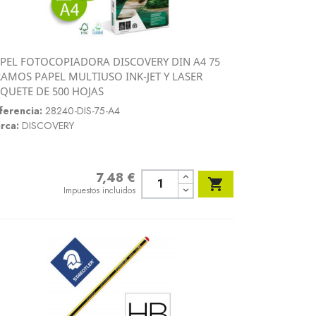
PEL FOTOCOPIADORA DISCOVERY DIN A4 75
Vista rápida
AMOS PAPEL MULTIUSO INK-JET Y LASER

QUETE DE 500 HOJAS
ferencia:
28240-DIS-75-A4
rca:
DISCOVERY
7,48 €
Precio

Impuestos incluidos