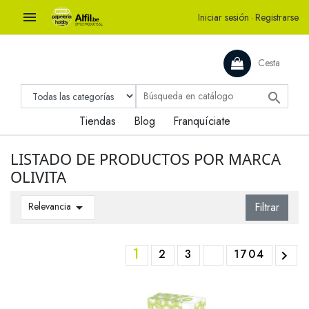

Iniciar sesión
·
Registrarse
Cesta

Tiendas
Blog
Franquíciate
LISTADO DE PRODUCTOS POR MARCA
OLIVITA
Relevancia

Filtrar
1
2
3
1704
