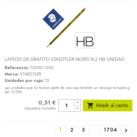
LAPICES DE GRAFITO STAEDTLER NORIS N.2 HB UNIDAD
Referencia:
73090-1202
Marca:
STAEDTLER
Unidades por caja:
12
Las unidades que no formen parte de una caja tendrán un recargo minipiking
del 10.00%
0,51 €
Precio

Añadir al carrito
Impuestos incluidos
1
2
3
1704
