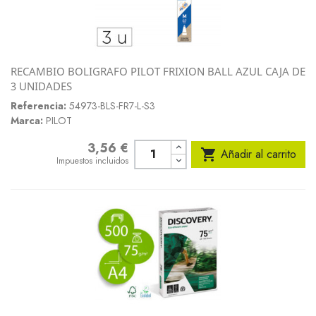
RECAMBIO BOLIGRAFO PILOT FRIXION BALL AZUL CAJA DE
3 UNIDADES
Referencia:
54973-BLS-FR7-L-S3
Marca:
PILOT
3,56 €
Precio

Añadir al carrito
Impuestos incluidos