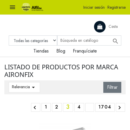

Iniciar sesión
·
Registrarse
Cesta

Tiendas
Blog
Franquíciate
LISTADO DE PRODUCTOS POR MARCA
AIRONFIX
Relevancia

Filtrar
3
1
2
4
1704

