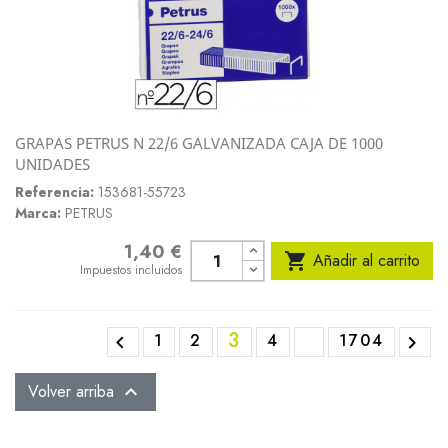
GRAPAS PETRUS N 22/6 GALVANIZADA CAJA DE 1000
UNIDADES
Referencia:
153681-55723
Marca:
PETRUS
1,40 €
Precio

Añadir al carrito
Impuestos incluidos
3
1
2
4
1704


Volver arriba
