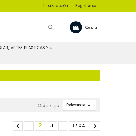
Iniciar sesión
·
Registrarse

Cesta
LAR, ARTES PLASTICAS Y +
Relevancia

Ordenar por:
2
1
3
1704

