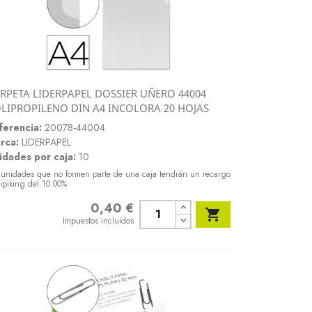
RPETA LIDERPAPEL DOSSIER UÑERO 44004
Vista rápida
LIPROPILENO DIN A4 INCOLORA 20 HOJAS

ferencia:
20078-44004
rca:
LIDERPAPEL
idades por caja:
10
 unidades que no formen parte de una caja tendrán un recargo
ipiking del 10.00%
0,40 €
Precio

Impuestos incluidos