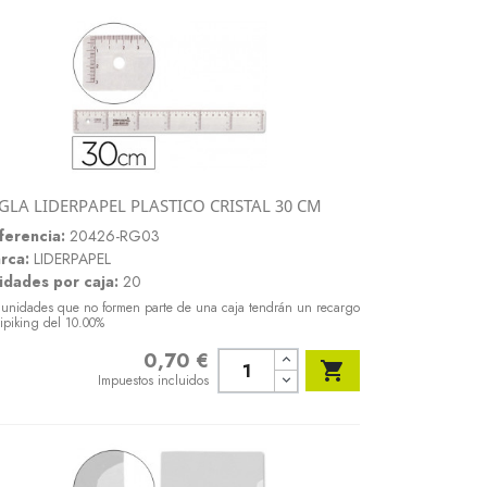
GLA LIDERPAPEL PLASTICO CRISTAL 30 CM
Vista rápida

ferencia:
20426-RG03
rca:
LIDERPAPEL
idades por caja:
20
 unidades que no formen parte de una caja tendrán un recargo
ipiking del 10.00%
0,70 €
Precio

Impuestos incluidos