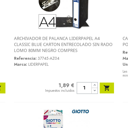
ARCHIVADOR DE PALANCA LIDERPAPEL A4
CA
Vista rápida
CLASSIC BLUE CARTON ENTRECOLADO SIN RADO
PO

LOMO 80MM NEGRO COMPRES
Re
Referencia:
37745-AZ04
Ma
Marca:
LIDERPAPEL
Un
Las
min
1,89 €
Precio


Impuestos incluidos