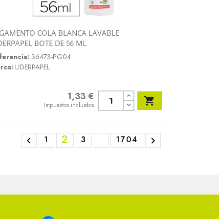
GAMENTO COLA BLANCA LAVABLE
Vista rápida
DERPAPEL BOTE DE 56 ML

ferencia:
36473-PG04
rca:
LIDERPAPEL
1,33 €
Precio

Impuestos incluidos
2
1
3
1704

