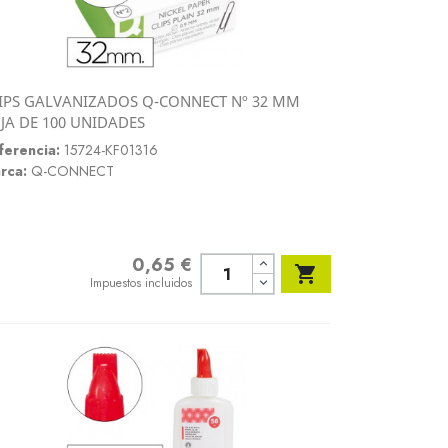
IPS GALVANIZADOS Q-CONNECT Nº 32 MM
Vista rápida
JA DE 100 UNIDADES

ferencia:
15724-KF01316
rca:
Q-CONNECT
0,65 €
Precio

Impuestos incluidos