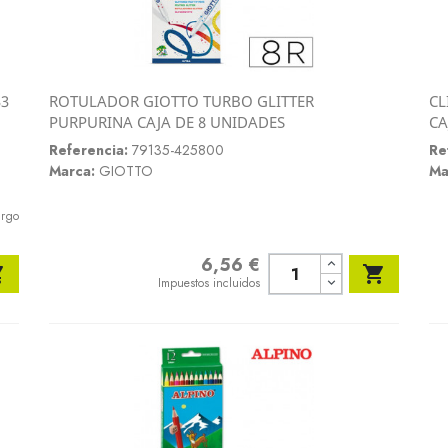
33
ROTULADOR GIOTTO TURBO GLITTER
CL
Vista rápida
PURPURINA CAJA DE 8 UNIDADES
CA

Referencia:
79135-425800
Re
Marca:
GIOTTO
Ma
argo
6,56 €
Precio


Impuestos incluidos