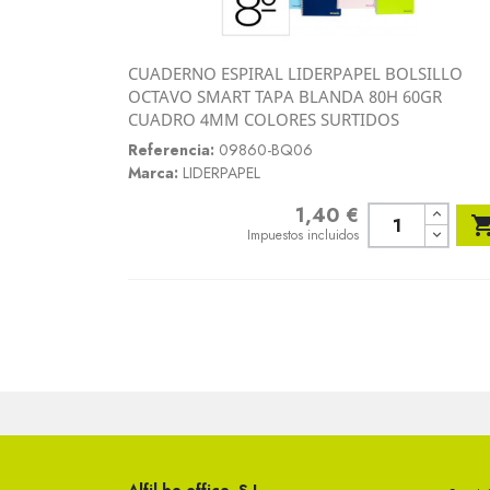
CUADERNO ESPIRAL LIDERPAPEL BOLSILLO
Vista rápida
OCTAVO SMART TAPA BLANDA 80H 60GR

CUADRO 4MM COLORES SURTIDOS
Referencia:
09860-BQ06
Marca:
LIDERPAPEL
1,40 €
Precio
Impuestos incluidos