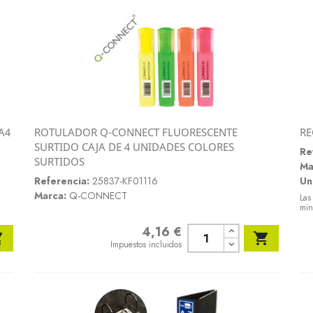
A4
ROTULADOR Q-CONNECT FLUORESCENTE
RE
Vista rápida
SURTIDO CAJA DE 4 UNIDADES COLORES

Re
SURTIDOS
Ma
Referencia:
25837-KF01116
Un
Marca:
Q-CONNECT
Las
min
4,16 €
Precio


Impuestos incluidos