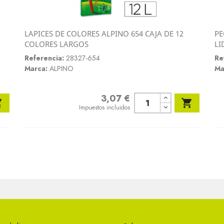
LAPICES DE COLORES ALPINO 654 CAJA DE 12
PE
Vista rápida
COLORES LARGOS
LI

Referencia:
28327-654
Re
Marca:
ALPINO
Ma
3,07 €
Precio


Impuestos incluidos