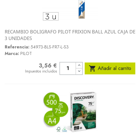
RECAMBIO BOLIGRAFO PILOT FRIXION BALL AZUL CAJA DE
3 UNIDADES
Referencia:
54973-BLS-FR7-L-S3
Marca:
PILOT
3,56 €
Precio

Añadir al carrito
Impuestos incluidos