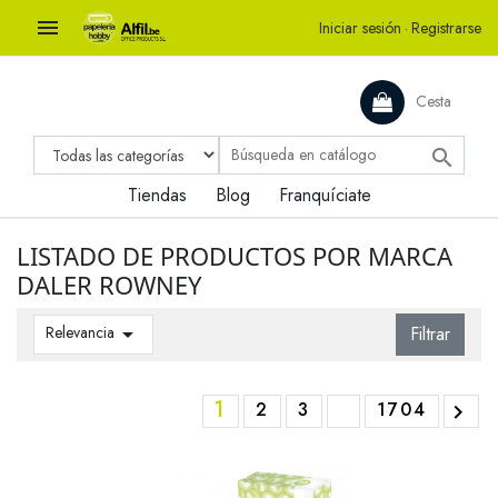

Iniciar sesión
·
Registrarse
Cesta

Tiendas
Blog
Franquíciate
LISTADO DE PRODUCTOS POR MARCA
DALER ROWNEY
Relevancia

Filtrar
1
2
3
1704
