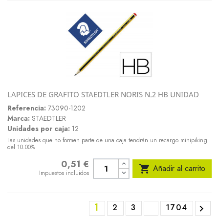
LAPICES DE GRAFITO STAEDTLER NORIS N.2 HB UNIDAD
Referencia:
73090-1202
Marca:
STAEDTLER
Unidades por caja:
12
Las unidades que no formen parte de una caja tendrán un recargo minipiking
del 10.00%
0,51 €
Precio

Añadir al carrito
Impuestos incluidos
1
2
3
1704
