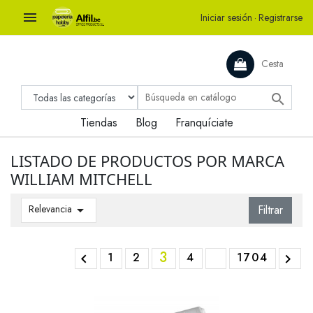

Iniciar sesión
·
Registrarse
Cesta

Tiendas
Blog
Franquíciate
LISTADO DE PRODUCTOS POR MARCA
WILLIAM MITCHELL
Relevancia

Filtrar
3
1
2
4
1704

