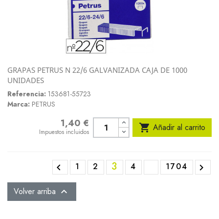
GRAPAS PETRUS N 22/6 GALVANIZADA CAJA DE 1000
UNIDADES
Referencia:
153681-55723
Marca:
PETRUS
1,40 €
Precio

Añadir al carrito
Impuestos incluidos
3
1
2
4
1704


Volver arriba
