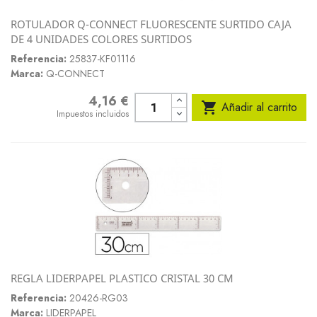
ROTULADOR Q-CONNECT FLUORESCENTE SURTIDO CAJA
DE 4 UNIDADES COLORES SURTIDOS
Referencia:
25837-KF01116
Marca:
Q-CONNECT
4,16 €
Precio

Añadir al carrito
Impuestos incluidos
REGLA LIDERPAPEL PLASTICO CRISTAL 30 CM
Referencia:
20426-RG03
Marca:
LIDERPAPEL