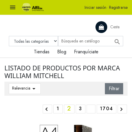

Iniciar sesión
·
Registrarse
Cesta

Tiendas
Blog
Franquíciate
LISTADO DE PRODUCTOS POR MARCA
WILLIAM MITCHELL
Relevancia

Filtrar
2
1
3
1704

