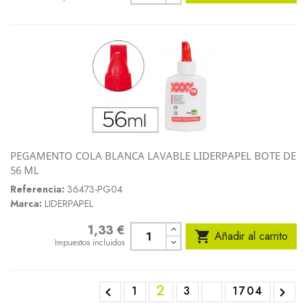
PEGAMENTO COLA BLANCA LAVABLE LIDERPAPEL BOTE DE
56 ML
Referencia:
36473-PG04
Marca:
LIDERPAPEL
1,33 €
Precio

Añadir al carrito
Impuestos incluidos
2
1
3
1704

