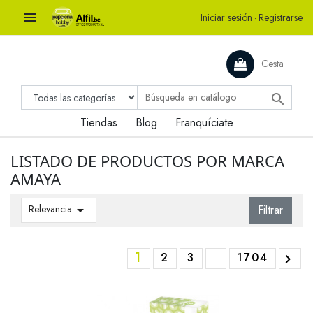

Iniciar sesión
·
Registrarse
Cesta

Tiendas
Blog
Franquíciate
LISTADO DE PRODUCTOS POR MARCA
AMAYA
Relevancia

Filtrar
1
2
3
1704
