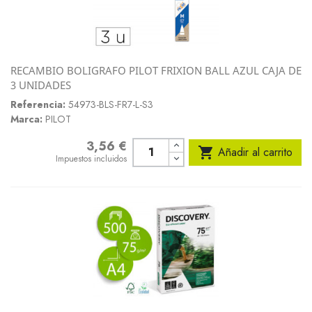
RECAMBIO BOLIGRAFO PILOT FRIXION BALL AZUL CAJA DE
3 UNIDADES
Referencia:
54973-BLS-FR7-L-S3
Marca:
PILOT
3,56 €
Precio

Añadir al carrito
Impuestos incluidos