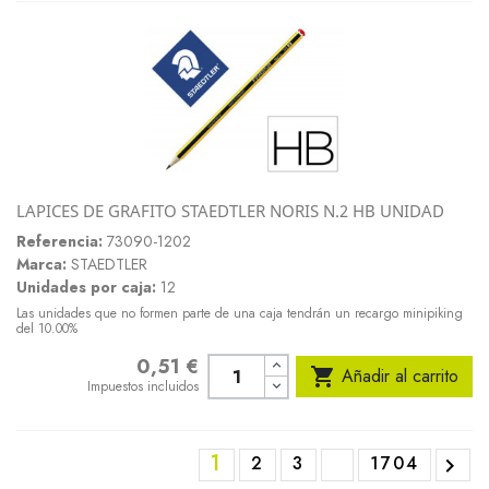
LAPICES DE GRAFITO STAEDTLER NORIS N.2 HB UNIDAD
Referencia:
73090-1202
Marca:
STAEDTLER
Unidades por caja:
12
Las unidades que no formen parte de una caja tendrán un recargo minipiking
del 10.00%
0,51 €
Precio

Añadir al carrito
Impuestos incluidos
1
2
3
1704
