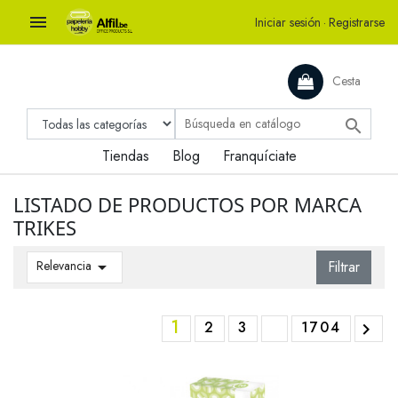

Iniciar sesión
·
Registrarse
Cesta

Tiendas
Blog
Franquíciate
LISTADO DE PRODUCTOS POR MARCA
TRIKES
Relevancia

Filtrar
1
2
3
1704
