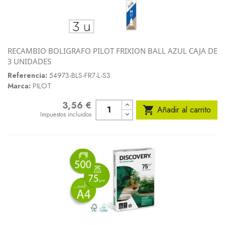
RECAMBIO BOLIGRAFO PILOT FRIXION BALL AZUL CAJA DE
3 UNIDADES
Referencia:
54973-BLS-FR7-L-S3
Marca:
PILOT
3,56 €
Precio

Añadir al carrito
Impuestos incluidos