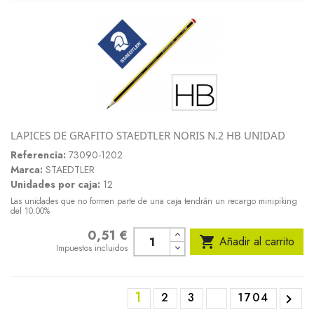
LAPICES DE GRAFITO STAEDTLER NORIS N.2 HB UNIDAD
Referencia:
73090-1202
Marca:
STAEDTLER
Unidades por caja:
12
Las unidades que no formen parte de una caja tendrán un recargo minipiking
del 10.00%
0,51 €
Precio

Añadir al carrito
Impuestos incluidos
1
2
3
1704
