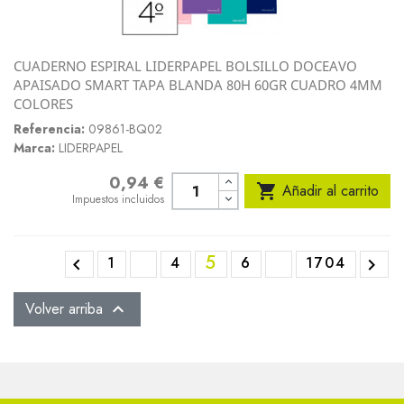
CUADERNO ESPIRAL LIDERPAPEL BOLSILLO DOCEAVO
APAISADO SMART TAPA BLANDA 80H 60GR CUADRO 4MM
COLORES
Referencia:
09861-BQ02
Marca:
LIDERPAPEL
0,94 €
Precio

Añadir al carrito
Impuestos incluidos
5
1
4
6
1704


Volver arriba
