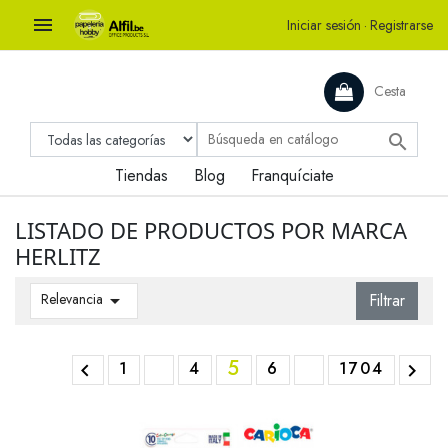

Iniciar sesión
·
Registrarse
Cesta

Tiendas
Blog
Franquíciate
LISTADO DE PRODUCTOS POR MARCA
HERLITZ
Relevancia

Filtrar
5
1
4
6
1704

