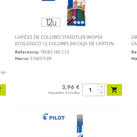
LAPICES DE COLORES STAEDTLER WOPEX
GR
Vista rápida
ECOLOGICO 12 COLORES EN CAJA DE CARTON
CA

Referencia:
78082-185 C12
Re
Marca:
STAEDTLER
Ma
argo
3,96 €
Precio


Impuestos incluidos