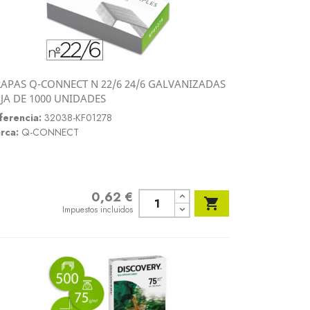
APAS Q-CONNECT N 22/6 24/6 GALVANIZADAS
Vista rápida
JA DE 1000 UNIDADES

ferencia:
32038-KF01278
rca:
Q-CONNECT
0,62 €
Precio

Impuestos incluidos