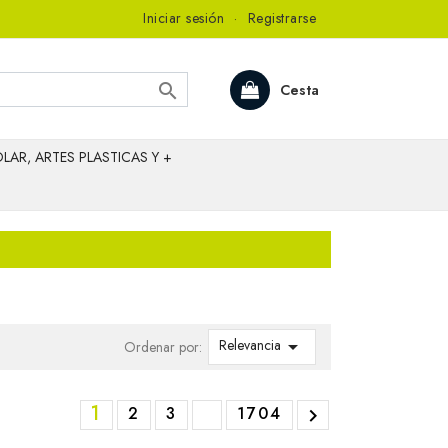
Iniciar sesión
·
Registrarse

Cesta
LAR, ARTES PLASTICAS Y +
Relevancia

Ordenar por:
1
2
3
1704
