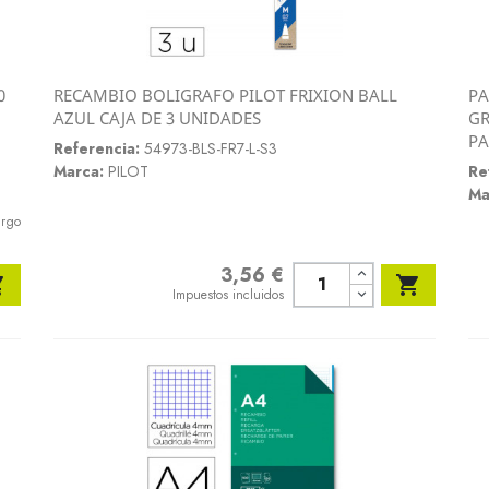
0
RECAMBIO BOLIGRAFO PILOT FRIXION BALL
PA
Vista rápida
AZUL CAJA DE 3 UNIDADES
GR

PA
Referencia:
54973-BLS-FR7-L-S3
Marca:
PILOT
Re
Ma
argo
3,56 €
Precio


Impuestos incluidos