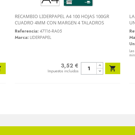
RECAMBIO LIDERPAPEL A4 100 HOJAS 100GR
LA
Vista rápida
CUADRO 4MM CON MARGEN 4 TALADROS
U

Referencia:
47116-RA05
Re
Marca:
LIDERPAPEL
Ma
Un
Las
min
3,52 €
Precio


Impuestos incluidos