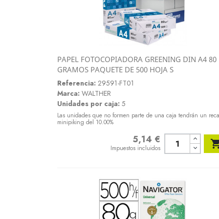
PAPEL FOTOCOPIADORA GREENING DIN A4 80
Vista rápida
GRAMOS PAQUETE DE 500 HOJA S

Referencia:
29591-FT01
Marca:
WALTHER
Unidades por caja:
5
Las unidades que no formen parte de una caja tendrán un rec
minipiking del 10.00%
5,14 €
Precio
Impuestos incluidos