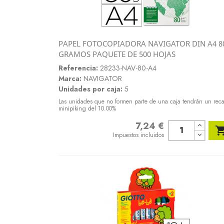
PAPEL FOTOCOPIADORA NAVIGATOR DIN A4 8
Vista rápida
GRAMOS PAQUETE DE 500 HOJAS

Referencia:
28233-NAV-80-A4
Marca:
NAVIGATOR
Unidades por caja:
5
Las unidades que no formen parte de una caja tendrán un rec
minipiking del 10.00%
7,24 €
Precio
Impuestos incluidos