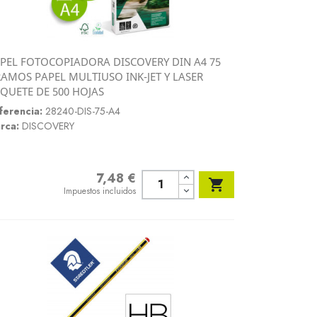
PEL FOTOCOPIADORA DISCOVERY DIN A4 75
Vista rápida
AMOS PAPEL MULTIUSO INK-JET Y LASER

QUETE DE 500 HOJAS
ferencia:
28240-DIS-75-A4
rca:
DISCOVERY
7,48 €
Precio

Impuestos incluidos