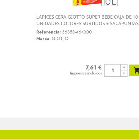
LAPICES CERA GIOTTO SUPER BEBE CAJA DE 10
Vista rápida
UNIDADES COLORES SURTIDOS + SACAPUNTAS

Referencia:
36358-464300
Marca:
GIOTTO
7,61 €
Precio
Impuestos incluidos