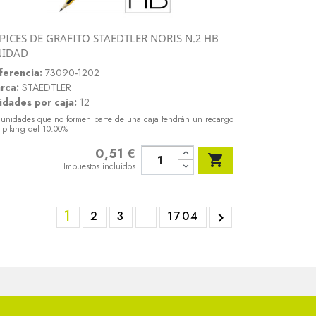
PICES DE GRAFITO STAEDTLER NORIS N.2 HB
Vista rápida
NIDAD

ferencia:
73090-1202
rca:
STAEDTLER
idades por caja:
12
 unidades que no formen parte de una caja tendrán un recargo
ipiking del 10.00%
0,51 €
Precio

Impuestos incluidos
1
2
3
1704
