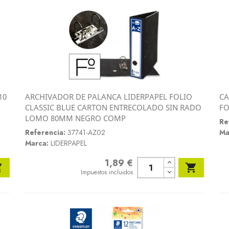
10
ARCHIVADOR DE PALANCA LIDERPAPEL FOLIO
CA
Vista rápida
CLASSIC BLUE CARTON ENTRECOLADO SIN RADO
FO

LOMO 80MM NEGRO COMP
Re
Referencia:
37741-AZ02
Ma
Marca:
LIDERPAPEL
1,89 €
Precio


Impuestos incluidos