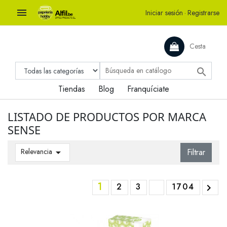

Iniciar sesión
·
Registrarse
Cesta

Tiendas
Blog
Franquíciate
LISTADO DE PRODUCTOS POR MARCA
SENSE
Relevancia

Filtrar
1
2
3
1704
