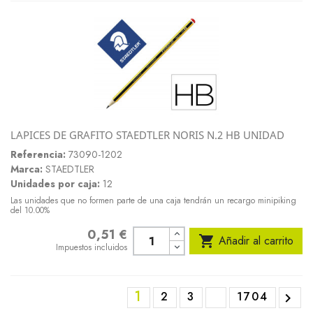
LAPICES DE GRAFITO STAEDTLER NORIS N.2 HB UNIDAD
Referencia:
73090-1202
Marca:
STAEDTLER
Unidades por caja:
12
Las unidades que no formen parte de una caja tendrán un recargo minipiking
del 10.00%
0,51 €
Precio

Añadir al carrito
Impuestos incluidos
1
2
3
1704
