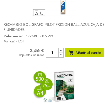
RECAMBIO BOLIGRAFO PILOT FRIXION BALL AZUL CAJA DE
3 UNIDADES
Referencia:
54973-BLS-FR7-L-S3
Marca:
PILOT
3,56 €
Precio

Añadir al carrito
Impuestos incluidos