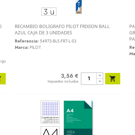
0
RECAMBIO BOLIGRAFO PILOT FRIXION BALL
PA
Vista rápida
AZUL CAJA DE 3 UNIDADES
GR

PA
Referencia:
54973-BLS-FR7-L-S3
Marca:
PILOT
Re
Ma
argo
3,56 €
Precio


Impuestos incluidos