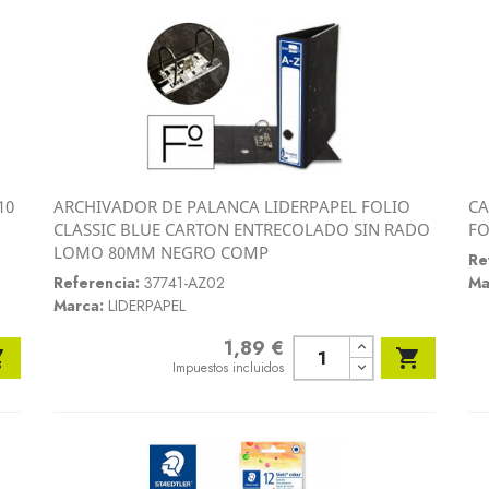
10
ARCHIVADOR DE PALANCA LIDERPAPEL FOLIO
CA
Vista rápida
CLASSIC BLUE CARTON ENTRECOLADO SIN RADO
FO

LOMO 80MM NEGRO COMP
Re
Referencia:
37741-AZ02
Ma
Marca:
LIDERPAPEL
1,89 €
Precio


Impuestos incluidos