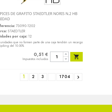
PICES DE GRAFITO STAEDTLER NORIS N.2 HB
Vista rápida
NIDAD

ferencia:
73090-1202
rca:
STAEDTLER
idades por caja:
12
 unidades que no formen parte de una caja tendrán un recargo
ipiking del 10.00%
0,51 €
Precio

Impuestos incluidos
1
2
3
1704
