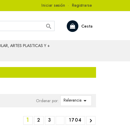
Iniciar sesión
·
Registrarse

Cesta
LAR, ARTES PLASTICAS Y +
Relevancia

Ordenar por:
1
2
3
1704
