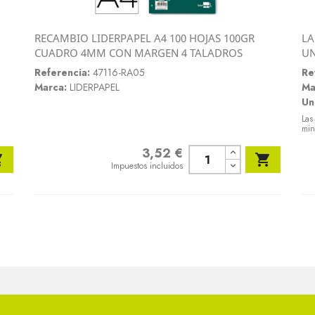
RECAMBIO LIDERPAPEL A4 100 HOJAS 100GR
LA
Vista rápida
CUADRO 4MM CON MARGEN 4 TALADROS
U

Referencia:
47116-RA05
Re
Marca:
LIDERPAPEL
Ma
Un
Las
min
3,52 €
Precio


Impuestos incluidos