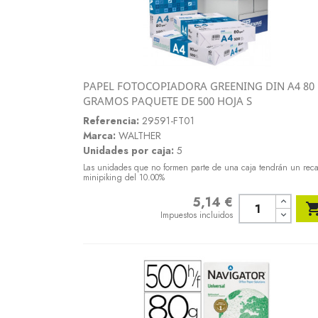
PAPEL FOTOCOPIADORA GREENING DIN A4 80
Vista rápida
GRAMOS PAQUETE DE 500 HOJA S

Referencia:
29591-FT01
Marca:
WALTHER
Unidades por caja:
5
Las unidades que no formen parte de una caja tendrán un rec
minipiking del 10.00%
5,14 €
Precio
Impuestos incluidos