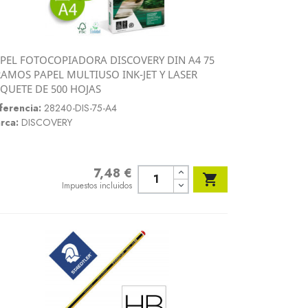
PEL FOTOCOPIADORA DISCOVERY DIN A4 75
Vista rápida
AMOS PAPEL MULTIUSO INK-JET Y LASER

QUETE DE 500 HOJAS
ferencia:
28240-DIS-75-A4
rca:
DISCOVERY
7,48 €
Precio

Impuestos incluidos