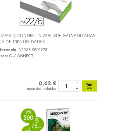
APAS Q-CONNECT N 22/6 24/6 GALVANIZADAS
Vista rápida
JA DE 1000 UNIDADES

ferencia:
32038-KF01278
rca:
Q-CONNECT
0,62 €
Precio

Impuestos incluidos