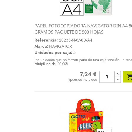
PAPEL FOTOCOPIADORA NAVIGATOR DIN A4 8
Vista rápida
GRAMOS PAQUETE DE 500 HOJAS

Referencia:
28233-NAV-80-A4
Marca:
NAVIGATOR
Unidades por caja:
5
Las unidades que no formen parte de una caja tendrán un rec
minipiking del 10.00%
7,24 €
Precio
Impuestos incluidos