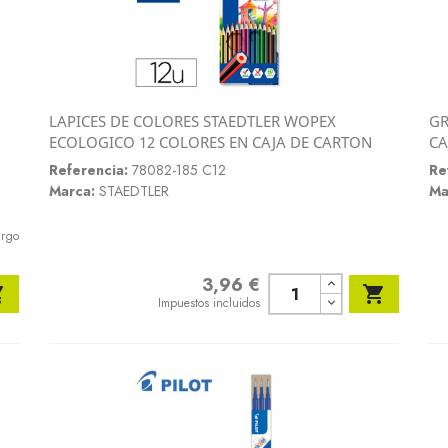
LAPICES DE COLORES STAEDTLER WOPEX
GR
Vista rápida
ECOLOGICO 12 COLORES EN CAJA DE CARTON
CA

Referencia:
78082-185 C12
Re
Marca:
STAEDTLER
Ma
argo
3,96 €
Precio


Impuestos incluidos