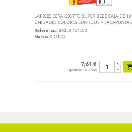
LAPICES CERA GIOTTO SUPER BEBE CAJA DE 10
Vista rápida
UNIDADES COLORES SURTIDOS + SACAPUNTAS

Referencia:
36358-464300
Marca:
GIOTTO
7,61 €
Precio
Impuestos incluidos