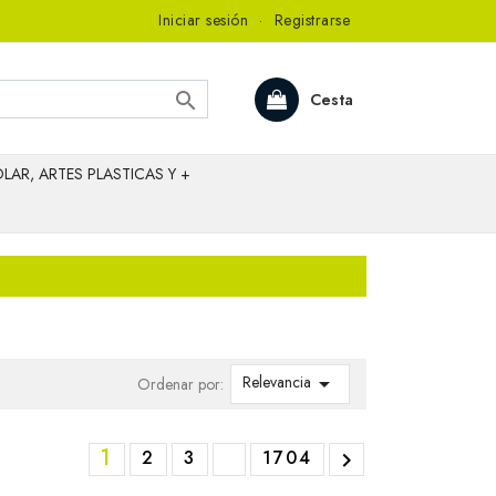
Iniciar sesión
·
Registrarse

Cesta
LAR, ARTES PLASTICAS Y +
Relevancia

Ordenar por:
1
2
3
1704
