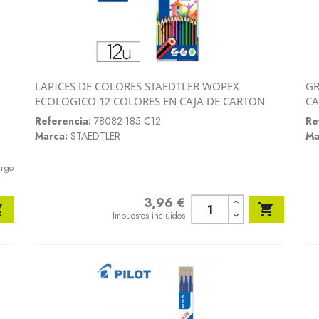
LAPICES DE COLORES STAEDTLER WOPEX
GR
Vista rápida
ECOLOGICO 12 COLORES EN CAJA DE CARTON
CA

Referencia:
78082-185 C12
Re
Marca:
STAEDTLER
Ma
argo
3,96 €
Precio


Impuestos incluidos