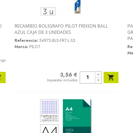
0
RECAMBIO BOLIGRAFO PILOT FRIXION BALL
PA
Vista rápida
AZUL CAJA DE 3 UNIDADES
GR

PA
Referencia:
54973-BLS-FR7-L-S3
Marca:
PILOT
Re
Ma
argo
3,56 €
Precio


Impuestos incluidos