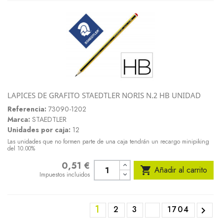
LAPICES DE GRAFITO STAEDTLER NORIS N.2 HB UNIDAD
Referencia:
73090-1202
Marca:
STAEDTLER
Unidades por caja:
12
Las unidades que no formen parte de una caja tendrán un recargo minipiking
del 10.00%
0,51 €
Precio

Añadir al carrito
Impuestos incluidos
1
2
3
1704
