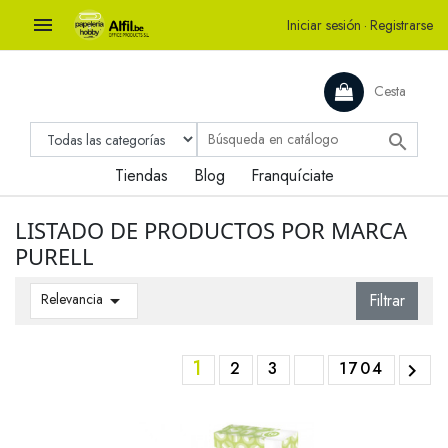

Iniciar sesión
·
Registrarse
Cesta

Tiendas
Blog
Franquíciate
LISTADO DE PRODUCTOS POR MARCA
PURELL
Relevancia

Filtrar
1
2
3
1704
