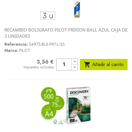
RECAMBIO BOLIGRAFO PILOT FRIXION BALL AZUL CAJA DE
3 UNIDADES
Referencia:
54973-BLS-FR7-L-S3
Marca:
PILOT
3,56 €
Precio

Añadir al carrito
Impuestos incluidos