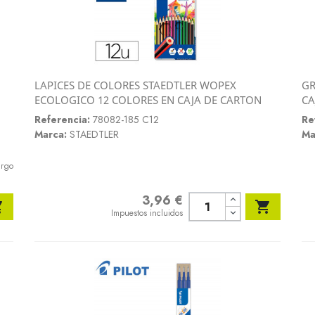
LAPICES DE COLORES STAEDTLER WOPEX
GR
Vista rápida
ECOLOGICO 12 COLORES EN CAJA DE CARTON
CA

Referencia:
78082-185 C12
Re
Marca:
STAEDTLER
Ma
argo
3,96 €
Precio


Impuestos incluidos