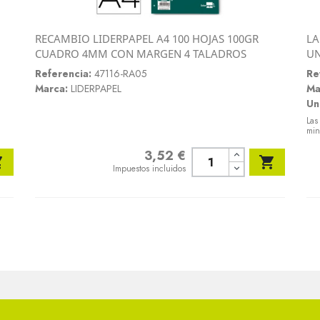
RECAMBIO LIDERPAPEL A4 100 HOJAS 100GR
LA
Vista rápida
CUADRO 4MM CON MARGEN 4 TALADROS
U

Referencia:
47116-RA05
Re
Marca:
LIDERPAPEL
Ma
Un
Las
min
3,52 €
Precio


Impuestos incluidos