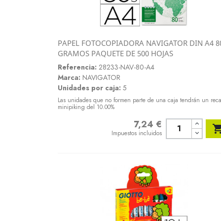
PAPEL FOTOCOPIADORA NAVIGATOR DIN A4 8
Vista rápida
GRAMOS PAQUETE DE 500 HOJAS

Referencia:
28233-NAV-80-A4
Marca:
NAVIGATOR
Unidades por caja:
5
Las unidades que no formen parte de una caja tendrán un rec
minipiking del 10.00%
7,24 €
Precio
Impuestos incluidos