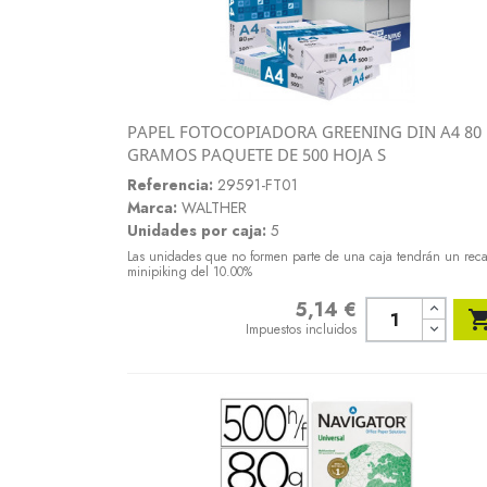
PAPEL FOTOCOPIADORA GREENING DIN A4 80
Vista rápida
GRAMOS PAQUETE DE 500 HOJA S

Referencia:
29591-FT01
Marca:
WALTHER
Unidades por caja:
5
Las unidades que no formen parte de una caja tendrán un rec
minipiking del 10.00%
5,14 €
Precio
Impuestos incluidos