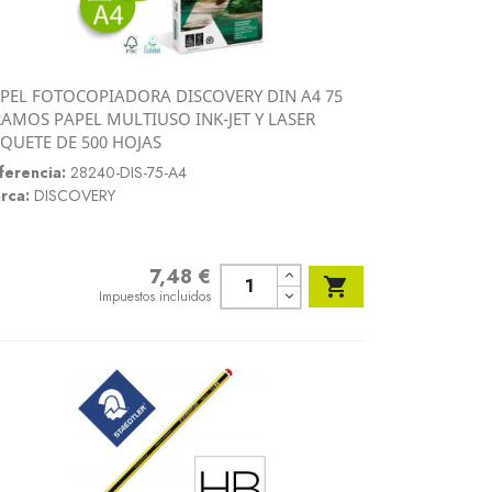
PEL FOTOCOPIADORA DISCOVERY DIN A4 75
Vista rápida
AMOS PAPEL MULTIUSO INK-JET Y LASER

QUETE DE 500 HOJAS
ferencia:
28240-DIS-75-A4
rca:
DISCOVERY
7,48 €
Precio

Impuestos incluidos