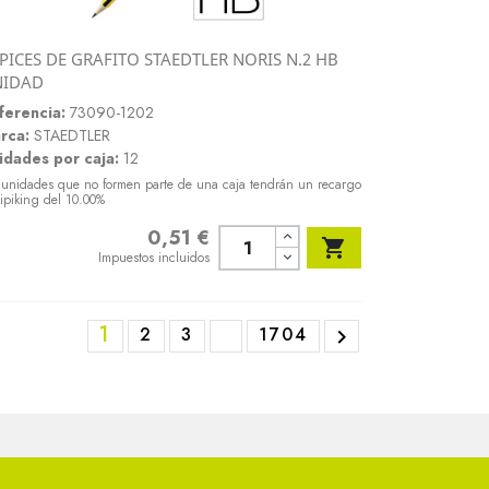
PICES DE GRAFITO STAEDTLER NORIS N.2 HB
Vista rápida
NIDAD

ferencia:
73090-1202
rca:
STAEDTLER
idades por caja:
12
 unidades que no formen parte de una caja tendrán un recargo
ipiking del 10.00%
0,51 €
Precio

Impuestos incluidos
1
2
3
1704
