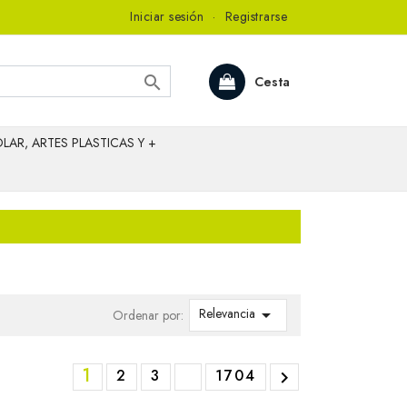
Iniciar sesión
·
Registrarse

Cesta
LAR, ARTES PLASTICAS Y +
Relevancia

Ordenar por:
1
2
3
1704
