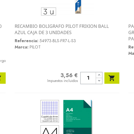
0
RECAMBIO BOLIGRAFO PILOT FRIXION BALL
PA
Vista rápida
AZUL CAJA DE 3 UNIDADES
GR

PA
Referencia:
54973-BLS-FR7-L-S3
Marca:
PILOT
Re
Ma
argo
3,56 €
Precio


Impuestos incluidos