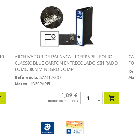
10
ARCHIVADOR DE PALANCA LIDERPAPEL FOLIO
CA
Vista rápida
CLASSIC BLUE CARTON ENTRECOLADO SIN RADO
FO

LOMO 80MM NEGRO COMP
Re
Referencia:
37741-AZ02
Ma
Marca:
LIDERPAPEL
1,89 €
Precio


Impuestos incluidos