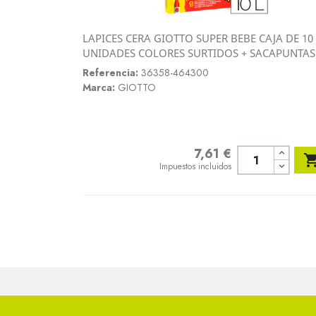
LAPICES CERA GIOTTO SUPER BEBE CAJA DE 10
Vista rápida
UNIDADES COLORES SURTIDOS + SACAPUNTAS

Referencia:
36358-464300
Marca:
GIOTTO
7,61 €
Precio
Impuestos incluidos