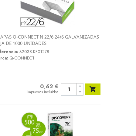
APAS Q-CONNECT N 22/6 24/6 GALVANIZADAS
Vista rápida
JA DE 1000 UNIDADES

ferencia:
32038-KF01278
rca:
Q-CONNECT
0,62 €
Precio

Impuestos incluidos