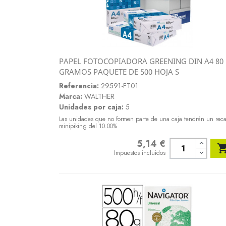
PAPEL FOTOCOPIADORA GREENING DIN A4 80
Vista rápida
GRAMOS PAQUETE DE 500 HOJA S

Referencia:
29591-FT01
Marca:
WALTHER
Unidades por caja:
5
Las unidades que no formen parte de una caja tendrán un rec
minipiking del 10.00%
5,14 €
Precio
Impuestos incluidos