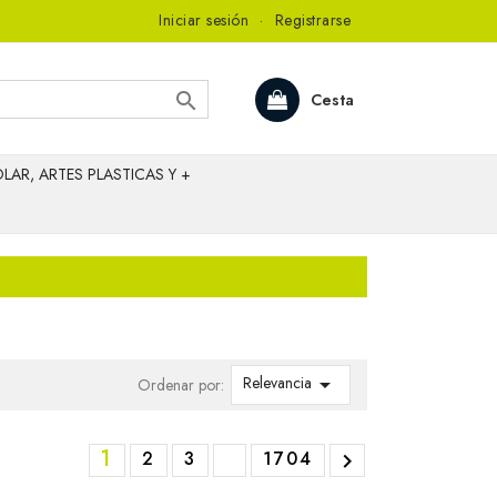
Iniciar sesión
·
Registrarse

Cesta
LAR, ARTES PLASTICAS Y +
Relevancia

Ordenar por:
1
2
3
1704
