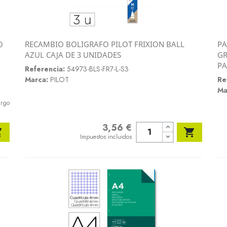
0
RECAMBIO BOLIGRAFO PILOT FRIXION BALL
PA
Vista rápida
AZUL CAJA DE 3 UNIDADES
GR

PA
Referencia:
54973-BLS-FR7-L-S3
Marca:
PILOT
Re
Ma
argo
3,56 €
Precio


Impuestos incluidos