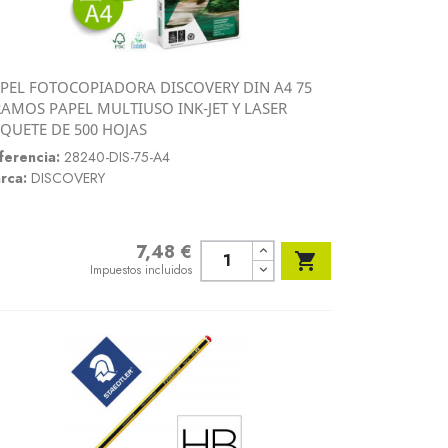
PEL FOTOCOPIADORA DISCOVERY DIN A4 75
Vista rápida
AMOS PAPEL MULTIUSO INK-JET Y LASER

QUETE DE 500 HOJAS
ferencia:
28240-DIS-75-A4
rca:
DISCOVERY
7,48 €
Precio

Impuestos incluidos