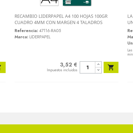
RECAMBIO LIDERPAPEL A4 100 HOJAS 100GR
LA
Vista rápida
CUADRO 4MM CON MARGEN 4 TALADROS
U

Referencia:
47116-RA05
Re
Marca:
LIDERPAPEL
Ma
Un
Las
min
3,52 €
Precio


Impuestos incluidos