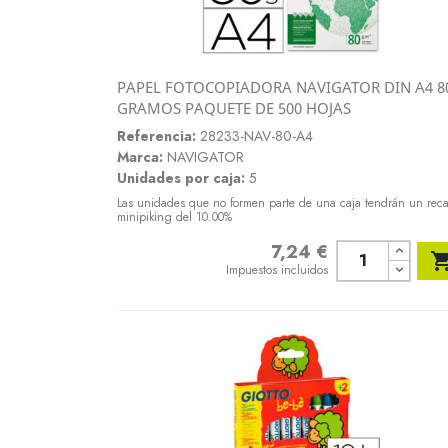
PAPEL FOTOCOPIADORA NAVIGATOR DIN A4 8
Vista rápida
GRAMOS PAQUETE DE 500 HOJAS

Referencia:
28233-NAV-80-A4
Marca:
NAVIGATOR
Unidades por caja:
5
Las unidades que no formen parte de una caja tendrán un rec
minipiking del 10.00%
7,24 €
Precio
Impuestos incluidos