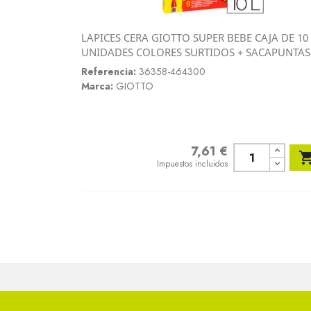
LAPICES CERA GIOTTO SUPER BEBE CAJA DE 10
Vista rápida
UNIDADES COLORES SURTIDOS + SACAPUNTAS

Referencia:
36358-464300
Marca:
GIOTTO
7,61 €
Precio
Impuestos incluidos