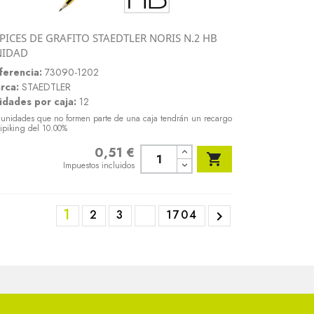
PICES DE GRAFITO STAEDTLER NORIS N.2 HB
Vista rápida
NIDAD

ferencia:
73090-1202
rca:
STAEDTLER
idades por caja:
12
 unidades que no formen parte de una caja tendrán un recargo
ipiking del 10.00%
0,51 €
Precio

Impuestos incluidos
1
2
3
1704
