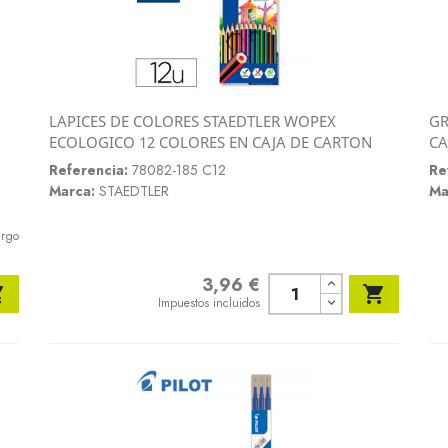
LAPICES DE COLORES STAEDTLER WOPEX
GR
Vista rápida
ECOLOGICO 12 COLORES EN CAJA DE CARTON
CA

Referencia:
78082-185 C12
Re
Marca:
STAEDTLER
Ma
argo
3,96 €
Precio


Impuestos incluidos