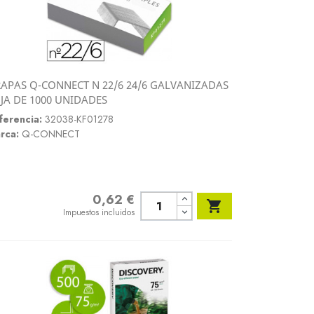
APAS Q-CONNECT N 22/6 24/6 GALVANIZADAS
Vista rápida
JA DE 1000 UNIDADES

ferencia:
32038-KF01278
rca:
Q-CONNECT
0,62 €
Precio

Impuestos incluidos