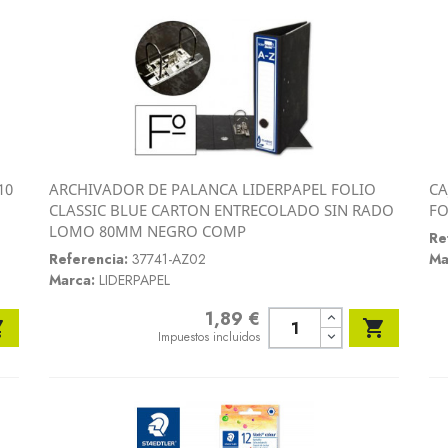
10
ARCHIVADOR DE PALANCA LIDERPAPEL FOLIO
CA
Vista rápida
CLASSIC BLUE CARTON ENTRECOLADO SIN RADO
FO

LOMO 80MM NEGRO COMP
Re
Referencia:
37741-AZ02
Ma
Marca:
LIDERPAPEL
1,89 €
Precio


Impuestos incluidos