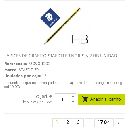
LAPICES DE GRAFITO STAEDTLER NORIS N.2 HB UNIDAD
Referencia:
73090-1202
Marca:
STAEDTLER
Unidades por caja:
12
Las unidades que no formen parte de una caja tendrán un recargo minipiking
del 10.00%
0,51 €
Precio

Añadir al carrito
Impuestos incluidos
1
2
3
1704
