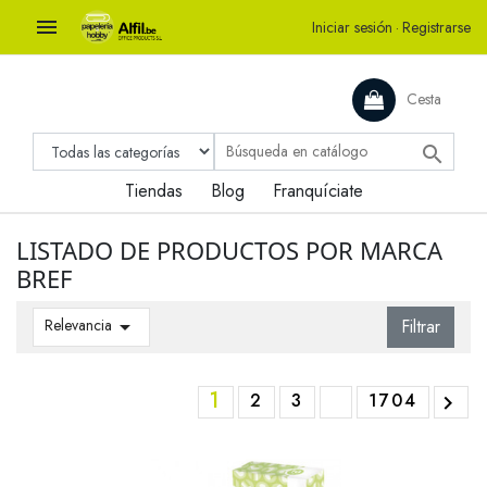

Iniciar sesión
·
Registrarse
Cesta

Tiendas
Blog
Franquíciate
LISTADO DE PRODUCTOS POR MARCA
BREF
Relevancia

Filtrar
1
2
3
1704
