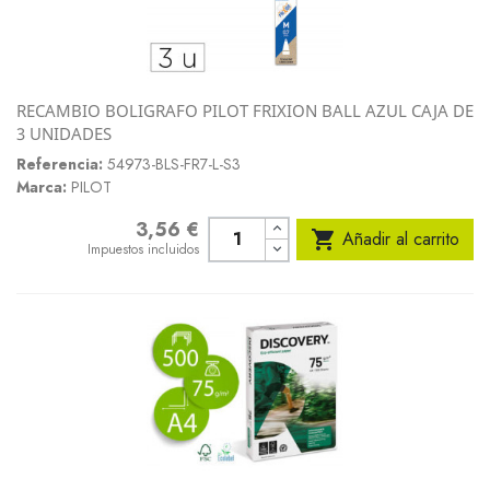
RECAMBIO BOLIGRAFO PILOT FRIXION BALL AZUL CAJA DE
3 UNIDADES
Referencia:
54973-BLS-FR7-L-S3
Marca:
PILOT
3,56 €
Precio

Añadir al carrito
Impuestos incluidos