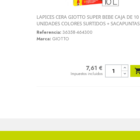
LAPICES CERA GIOTTO SUPER BEBE CAJA DE 10
Vista rápida
UNIDADES COLORES SURTIDOS + SACAPUNTAS

Referencia:
36358-464300
Marca:
GIOTTO
7,61 €
Precio
Impuestos incluidos