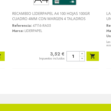
RECAMBIO LIDERPAPEL A4 100 HOJAS 100GR
LA
Vista rápida
CUADRO 4MM CON MARGEN 4 TALADROS
U

Referencia:
47116-RA05
Re
Marca:
LIDERPAPEL
Ma
Un
Las
min
3,52 €
Precio


Impuestos incluidos