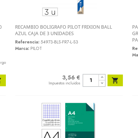
0
RECAMBIO BOLIGRAFO PILOT FRIXION BALL
PA
Vista rápida
AZUL CAJA DE 3 UNIDADES
GR

PA
Referencia:
54973-BLS-FR7-L-S3
Marca:
PILOT
Re
Ma
argo
3,56 €
Precio


Impuestos incluidos