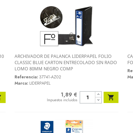
10
ARCHIVADOR DE PALANCA LIDERPAPEL FOLIO
CA
Vista rápida
CLASSIC BLUE CARTON ENTRECOLADO SIN RADO
FO

LOMO 80MM NEGRO COMP
Re
Referencia:
37741-AZ02
Ma
Marca:
LIDERPAPEL
1,89 €
Precio


Impuestos incluidos