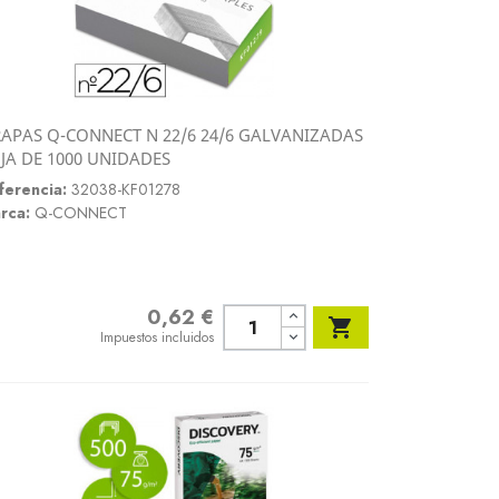
APAS Q-CONNECT N 22/6 24/6 GALVANIZADAS
Vista rápida
JA DE 1000 UNIDADES

ferencia:
32038-KF01278
rca:
Q-CONNECT
0,62 €
Precio

Impuestos incluidos