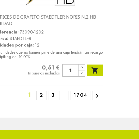
PICES DE GRAFITO STAEDTLER NORIS N.2 HB
Vista rápida
NIDAD

ferencia:
73090-1202
rca:
STAEDTLER
idades por caja:
12
 unidades que no formen parte de una caja tendrán un recargo
ipiking del 10.00%
0,51 €
Precio

Impuestos incluidos
1
2
3
1704
