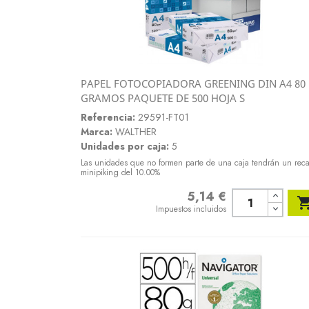
PAPEL FOTOCOPIADORA GREENING DIN A4 80
Vista rápida
GRAMOS PAQUETE DE 500 HOJA S

Referencia:
29591-FT01
Marca:
WALTHER
Unidades por caja:
5
Las unidades que no formen parte de una caja tendrán un rec
minipiking del 10.00%
5,14 €
Precio
Impuestos incluidos