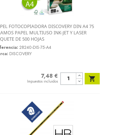
PEL FOTOCOPIADORA DISCOVERY DIN A4 75
Vista rápida
AMOS PAPEL MULTIUSO INK-JET Y LASER

QUETE DE 500 HOJAS
ferencia:
28240-DIS-75-A4
rca:
DISCOVERY
7,48 €
Precio

Impuestos incluidos