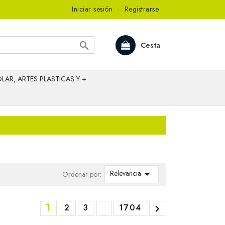
Iniciar sesión
·
Registrarse

Cesta
LAR, ARTES PLASTICAS Y +
Relevancia

Ordenar por:
1
2
3
1704
