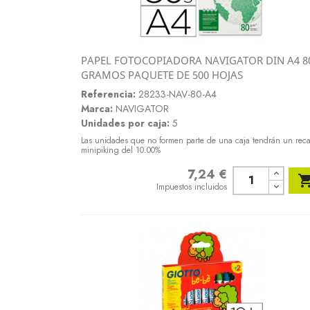
PAPEL FOTOCOPIADORA NAVIGATOR DIN A4 8
Vista rápida
GRAMOS PAQUETE DE 500 HOJAS

Referencia:
28233-NAV-80-A4
Marca:
NAVIGATOR
Unidades por caja:
5
Las unidades que no formen parte de una caja tendrán un rec
minipiking del 10.00%
7,24 €
Precio
Impuestos incluidos