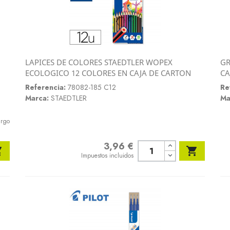
LAPICES DE COLORES STAEDTLER WOPEX
GR
Vista rápida
ECOLOGICO 12 COLORES EN CAJA DE CARTON
CA

Referencia:
78082-185 C12
Re
Marca:
STAEDTLER
Ma
argo
3,96 €
Precio


Impuestos incluidos