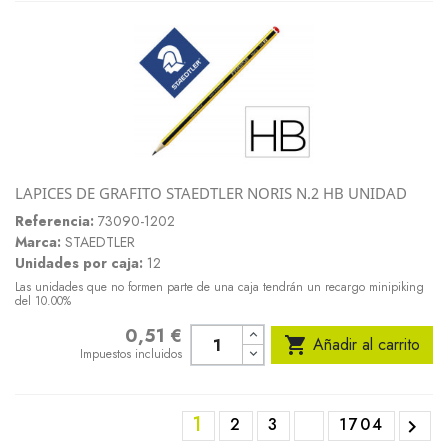
LAPICES DE GRAFITO STAEDTLER NORIS N.2 HB UNIDAD
Referencia:
73090-1202
Marca:
STAEDTLER
Unidades por caja:
12
Las unidades que no formen parte de una caja tendrán un recargo minipiking
del 10.00%
0,51 €
Precio

Añadir al carrito
Impuestos incluidos
1
2
3
1704
