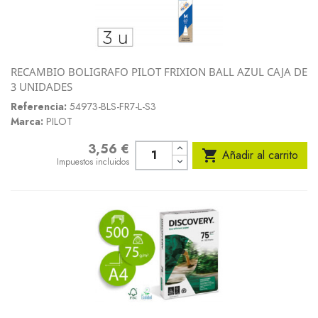
RECAMBIO BOLIGRAFO PILOT FRIXION BALL AZUL CAJA DE
3 UNIDADES
Referencia:
54973-BLS-FR7-L-S3
Marca:
PILOT
3,56 €
Precio

Añadir al carrito
Impuestos incluidos