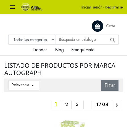

Iniciar sesión
·
Registrarse
Cesta

Tiendas
Blog
Franquíciate
LISTADO DE PRODUCTOS POR MARCA
AUTOGRAPH
Relevancia

Filtrar
1
2
3
1704
