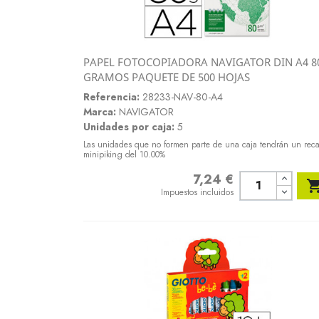
PAPEL FOTOCOPIADORA NAVIGATOR DIN A4 8
Vista rápida
GRAMOS PAQUETE DE 500 HOJAS

Referencia:
28233-NAV-80-A4
Marca:
NAVIGATOR
Unidades por caja:
5
Las unidades que no formen parte de una caja tendrán un rec
minipiking del 10.00%
7,24 €
Precio
Impuestos incluidos