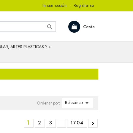
Iniciar sesión
·
Registrarse

Cesta
LAR, ARTES PLASTICAS Y +
Relevancia

Ordenar por:
1
2
3
1704
