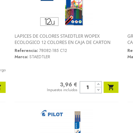
LAPICES DE COLORES STAEDTLER WOPEX
GR
Vista rápida
ECOLOGICO 12 COLORES EN CAJA DE CARTON
CA

Referencia:
78082-185 C12
Re
Marca:
STAEDTLER
Ma
argo
3,96 €
Precio


Impuestos incluidos