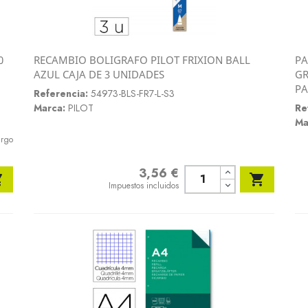
0
RECAMBIO BOLIGRAFO PILOT FRIXION BALL
PA
Vista rápida
AZUL CAJA DE 3 UNIDADES
GR

PA
Referencia:
54973-BLS-FR7-L-S3
Marca:
PILOT
Re
Ma
argo
3,56 €
Precio


Impuestos incluidos