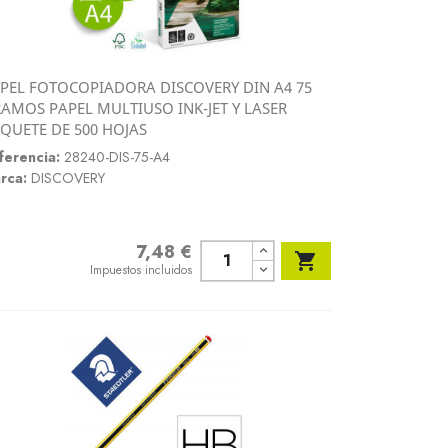
PEL FOTOCOPIADORA DISCOVERY DIN A4 75
Vista rápida
AMOS PAPEL MULTIUSO INK-JET Y LASER

QUETE DE 500 HOJAS
ferencia:
28240-DIS-75-A4
rca:
DISCOVERY
7,48 €
Precio

Impuestos incluidos