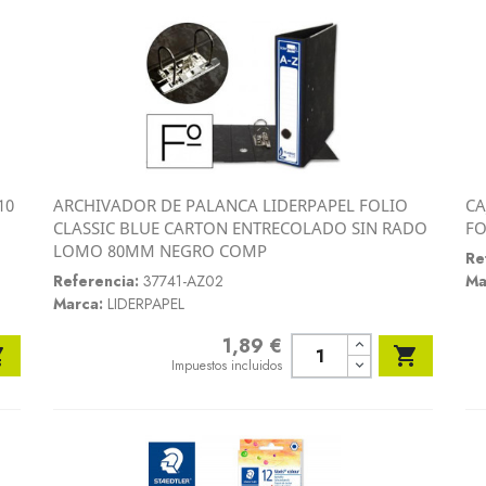
10
ARCHIVADOR DE PALANCA LIDERPAPEL FOLIO
CA
Vista rápida
CLASSIC BLUE CARTON ENTRECOLADO SIN RADO
FO

LOMO 80MM NEGRO COMP
Re
Referencia:
37741-AZ02
Ma
Marca:
LIDERPAPEL
1,89 €
Precio


Impuestos incluidos