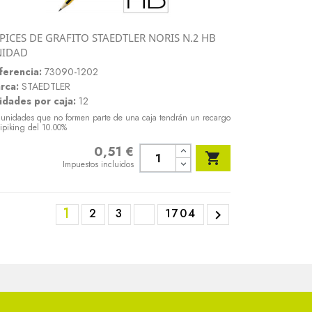
PICES DE GRAFITO STAEDTLER NORIS N.2 HB
Vista rápida
NIDAD

ferencia:
73090-1202
rca:
STAEDTLER
idades por caja:
12
 unidades que no formen parte de una caja tendrán un recargo
ipiking del 10.00%
0,51 €
Precio

Impuestos incluidos
1
2
3
1704
