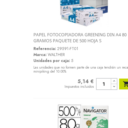
PAPEL FOTOCOPIADORA GREENING DIN A4 80
Vista rápida
GRAMOS PAQUETE DE 500 HOJA S

Referencia:
29591-FT01
Marca:
WALTHER
Unidades por caja:
5
Las unidades que no formen parte de una caja tendrán un rec
minipiking del 10.00%
5,14 €
Precio
Impuestos incluidos