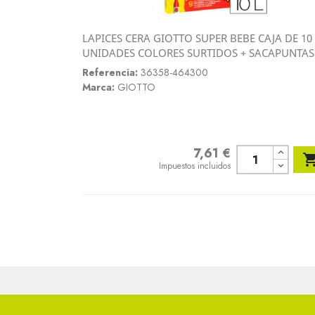
LAPICES CERA GIOTTO SUPER BEBE CAJA DE 10
Vista rápida
UNIDADES COLORES SURTIDOS + SACAPUNTAS

Referencia:
36358-464300
Marca:
GIOTTO
7,61 €
Precio
Impuestos incluidos