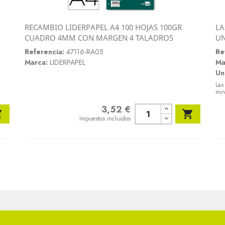
RECAMBIO LIDERPAPEL A4 100 HOJAS 100GR
LA
Vista rápida
CUADRO 4MM CON MARGEN 4 TALADROS
U

Referencia:
47116-RA05
Re
Marca:
LIDERPAPEL
Ma
Un
Las
min
3,52 €
Precio


Impuestos incluidos