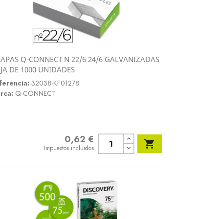
APAS Q-CONNECT N 22/6 24/6 GALVANIZADAS
Vista rápida
JA DE 1000 UNIDADES

ferencia:
32038-KF01278
rca:
Q-CONNECT
0,62 €
Precio

Impuestos incluidos