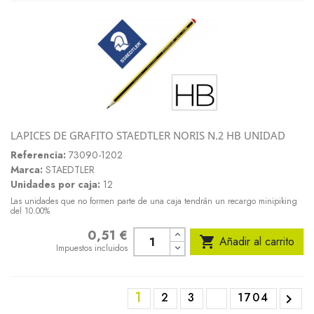
LAPICES DE GRAFITO STAEDTLER NORIS N.2 HB UNIDAD
Referencia:
73090-1202
Marca:
STAEDTLER
Unidades por caja:
12
Las unidades que no formen parte de una caja tendrán un recargo minipiking
del 10.00%
0,51 €
Precio

Añadir al carrito
Impuestos incluidos
1
2
3
1704
