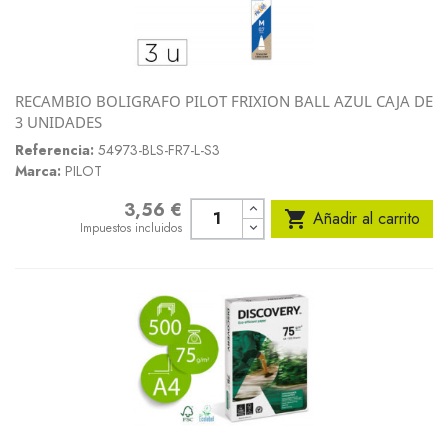
RECAMBIO BOLIGRAFO PILOT FRIXION BALL AZUL CAJA DE
3 UNIDADES
Referencia:
54973-BLS-FR7-L-S3
Marca:
PILOT
3,56 €
Precio

Añadir al carrito
Impuestos incluidos