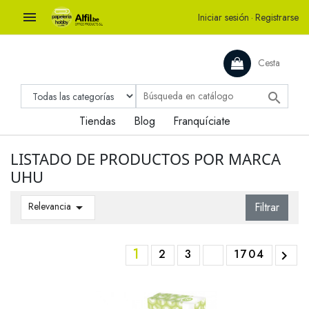

Iniciar sesión
·
Registrarse
Cesta

Tiendas
Blog
Franquíciate
LISTADO DE PRODUCTOS POR MARCA
UHU
Relevancia

Filtrar
1
2
3
1704
