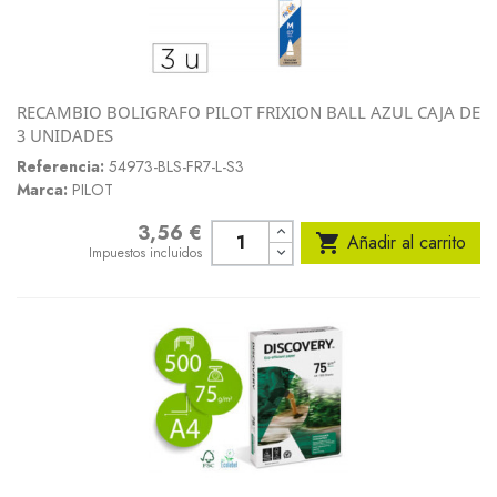
RECAMBIO BOLIGRAFO PILOT FRIXION BALL AZUL CAJA DE
3 UNIDADES
Referencia:
54973-BLS-FR7-L-S3
Marca:
PILOT
3,56 €
Precio

Añadir al carrito
Impuestos incluidos