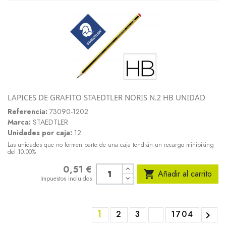
LAPICES DE GRAFITO STAEDTLER NORIS N.2 HB UNIDAD
Referencia:
73090-1202
Marca:
STAEDTLER
Unidades por caja:
12
Las unidades que no formen parte de una caja tendrán un recargo minipiking
del 10.00%
0,51 €
Precio

Añadir al carrito
Impuestos incluidos
1
2
3
1704
