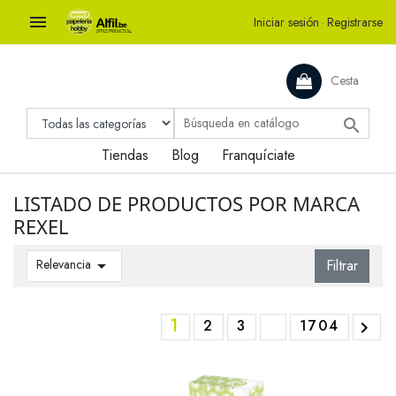

Iniciar sesión
·
Registrarse
Cesta

Tiendas
Blog
Franquíciate
LISTADO DE PRODUCTOS POR MARCA
REXEL
Relevancia

Filtrar
1
2
3
1704
