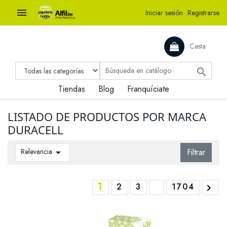

Iniciar sesión
·
Registrarse
Cesta

Tiendas
Blog
Franquíciate
LISTADO DE PRODUCTOS POR MARCA
DURACELL
Relevancia

Filtrar
1
2
3
1704
