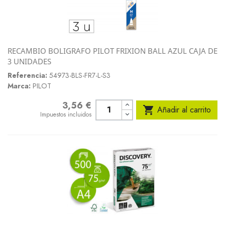
RECAMBIO BOLIGRAFO PILOT FRIXION BALL AZUL CAJA DE
3 UNIDADES
Referencia:
54973-BLS-FR7-L-S3
Marca:
PILOT
3,56 €
Precio

Añadir al carrito
Impuestos incluidos