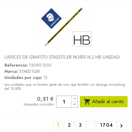
LAPICES DE GRAFITO STAEDTLER NORIS N.2 HB UNIDAD
Referencia:
73090-1202
Marca:
STAEDTLER
Unidades por caja:
12
Las unidades que no formen parte de una caja tendrán un recargo minipiking
del 10.00%
0,51 €
Precio

Añadir al carrito
Impuestos incluidos
1
2
3
1704
