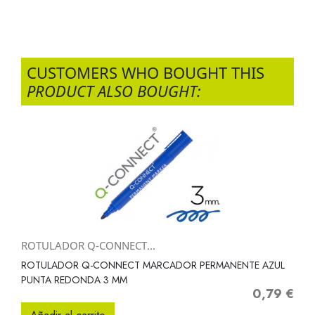
CUSTOMERS WHO BOUGHT THIS
PRODUCT ALSO BOUGHT:
ROTULADOR Q-CONNECT...
ROTULADOR Q-CONNECT MARCADOR PERMANENTE AZUL
PUNTA REDONDA 3 MM
0,79 €
Precio