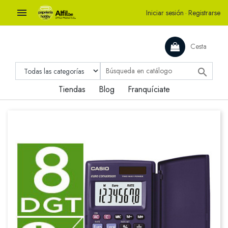

Iniciar sesión
·
Registrarse
Cesta

Tiendas
Blog
Franquíciate