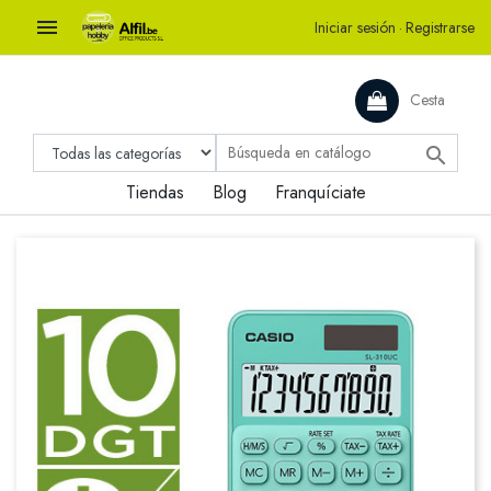

Iniciar sesión
·
Registrarse
Cesta

Tiendas
Blog
Franquíciate