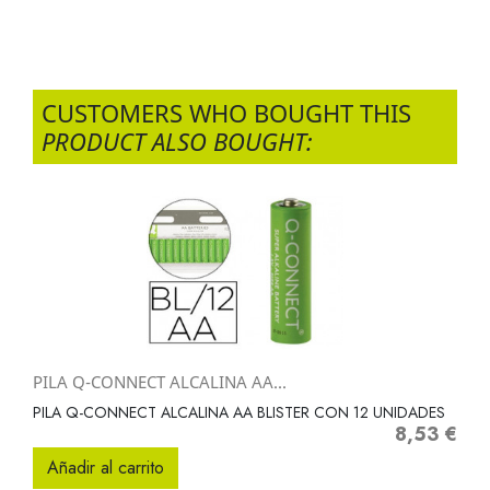
CUSTOMERS WHO BOUGHT THIS
PRODUCT ALSO BOUGHT:
PILA Q-CONNECT ALCALINA AA...
PILA Q-CONNECT ALCALINA AA BLISTER CON 12 UNIDADES
8,53 €
Precio
Añadir al carrito