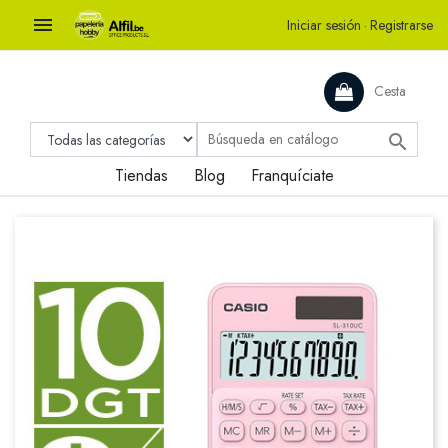

Iniciar sesión
·
Registrarse
Cesta

Tiendas
Blog
Franquíciate