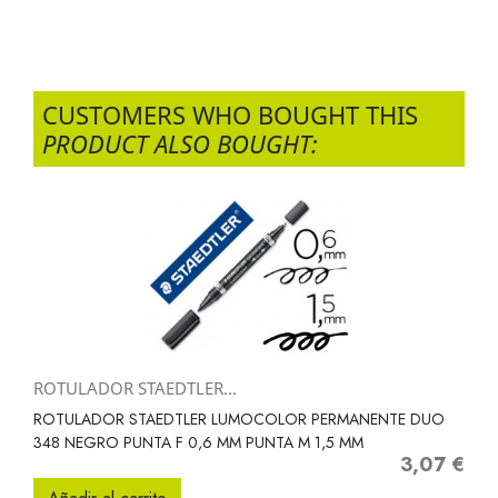
CUSTOMERS WHO BOUGHT THIS
PRODUCT ALSO BOUGHT:
ROTULADOR STAEDTLER...
ROTULADOR STAEDTLER LUMOCOLOR PERMANENTE DUO
348 NEGRO PUNTA F 0,6 MM PUNTA M 1,5 MM
3,07 €
Precio