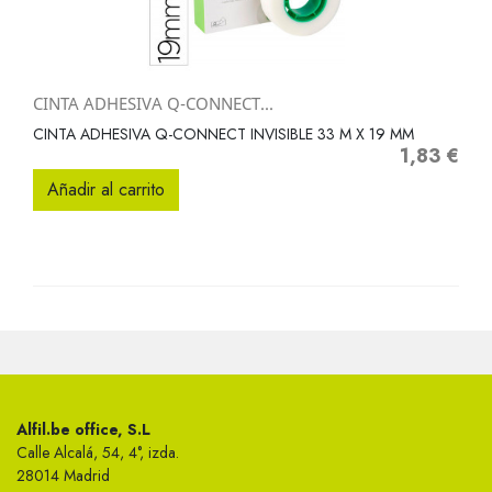
CINTA ADHESIVA Q-CONNECT...
CINTA ADHESIVA Q-CONNECT INVISIBLE 33 M X 19 MM
1,83 €
Precio
Añadir al carrito
Alfil.be office, S.L
Calle Alcalá, 54, 4°, izda.
28014 Madrid