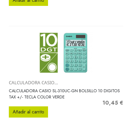
Añadir al carrito
CALCULADORA CASIO...
CALCULADORA CASIO SL-310UC-GN BOLSILLO 10 DIGITOS
TAX +/- TECLA COLOR VERDE
10,45 €
Precio
Añadir al carrito