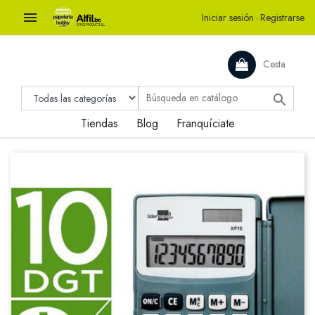

Iniciar sesión
·
Registrarse
Cesta

Tiendas
Blog
Franquíciate