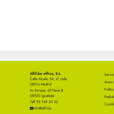
Alfil.be office, S.L
Servici
Calle Alcalá, 54, 4°, izda.
Aviso 
28014 Madrid
Políti
Av. Europa, 35 Nave 8
08700 Igualada
Pedido
Telf 93 749 50 23
Condi
info@alfil.be