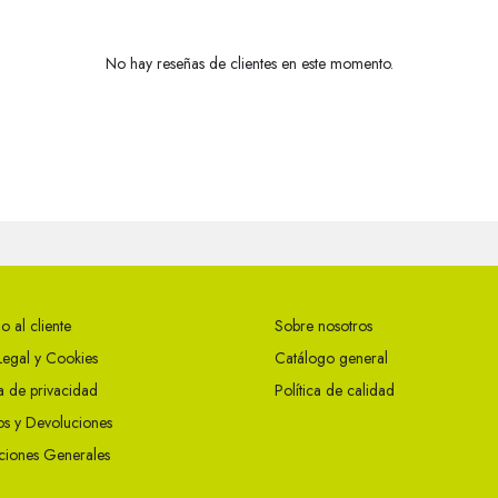
No hay reseñas de clientes en este momento.
o al cliente
Sobre nosotros
Legal y Cookies
Catálogo general
ca de privacidad
Política de calidad
s y Devoluciones
ciones Generales