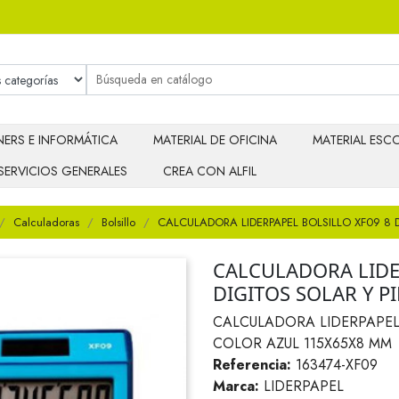
ERS E INFORMÁTICA
MATERIAL DE OFICINA
MATERIAL ESCO
SERVICIOS GENERALES
CREA CON ALFIL
Calculadoras
Bolsillo
CALCULADORA LIDERPAPEL BOLSILLO XF09 8 
CALCULADORA LIDE
DIGITOS SOLAR Y P
CALCULADORA LIDERPAPEL 
COLOR AZUL 115X65X8 MM
Referencia:
163474-XF09
Marca:
LIDERPAPEL